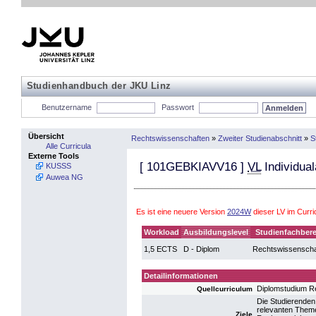
Studienhandbuch der JKU Linz
Benutzername
Passwort
Übersicht
Rechtswissenschaften
»
Zweiter Studienabschnitt
»
S
Alle Curricula
Externe Tools
[
101GEBKIAVV16
]
VL
Individual
KUSSS
Auwea NG
Es ist eine neuere Version
2024W
dieser LV im Curr
Workload
Ausbildungslevel
Studienfachbere
1,5 ECTS
D - Diplom
Rechtswissenscha
Detailinformationen
Diplomstudium R
Quellcurriculum
Die Studierenden
relevanten Themen
Ziele