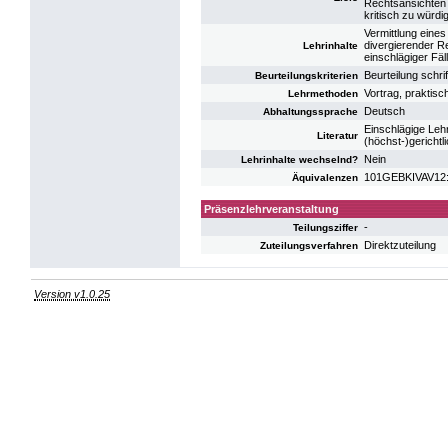
Rechtsansichten 
kritisch zu würdi
Vermittlung eines
divergierender R
Lehrinhalte
einschlägiger Fäll
Beurteilung schri
Beurteilungskriterien
Vortrag, praktis
Lehrmethoden
Deutsch
Abhaltungssprache
Einschlägige Leh
Literatur
(höchst-)gericht
Nein
Lehrinhalte wechselnd?
101GEBKIVAV12: V
Äquivalenzen
Präsenzlehrveranstaltung
-
Teilungsziffer
Direktzuteilung
Zuteilungsverfahren
Version v1.0.25