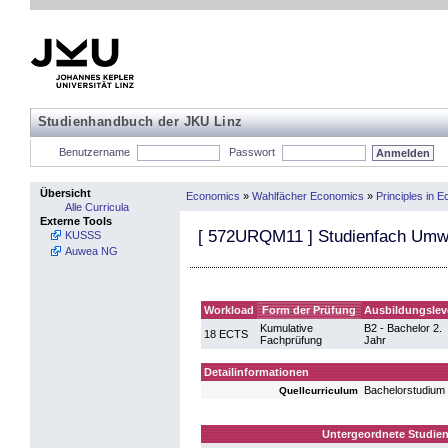
Studienhandbuch der JKU Linz
Benutzername
Passwort
Übersicht
Economics
»
Wahlfächer Economics
»
Principles in
Alle Curricula
Externe Tools
[
572URQM11
] Studienfach Umw
KUSSS
Auwea NG
Workload
Form der Prüfung
Ausbildungslev
Kumulative
B2 - Bachelor 2.
18 ECTS
Fachprüfung
Jahr
Detailinformationen
Bachelorstudium
Quellcurriculum
Untergeordnete Studien