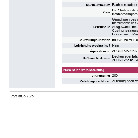
Bachelorstudium
Quellcurriculum
Die Studierenden
Ziele
Kostenmanageme
Grundlagen des 
Instrumente des
Ausgewählte Inst
Lehrinhalte
Costing, strateg
Performance Ma
Interaktive Elem
Beurteilungskriterien
Nein
Lehrinhalte wechselnd?
2CONTMA2: KS O
Äquivalenzen
Decken ebenfalls
Frühere Varianten
2CONT2N: KS Ve
Präsenzlehrveranstaltung
200
Teilungsziffer
Zuteilung nach V
Zuteilungsverfahren
Version v1.0.25