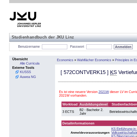
Studienhandbuch der JKU Linz
Benutzername
Passwort
Übersicht
Economics
»
Wahlfächer Economics
»
Principles in
Alle Curricula
Externe Tools
[
572CONTVERK15
]
KS
Vertief
KUSSS
Auwea NG
Es ist eine neuere Version
2021W
dieser LV im Curr
2021W vorhanden.
Workload
Ausbildungslevel
Studienfachber
B2 - Bachelor 2.
3 ECTS
Betriebswirtschaft
Jahr
Detailinformationen
KS Einführung in 
Volkswirtschaftsl
Anmeldevoraussetzungen
KS Bilanzierung
u