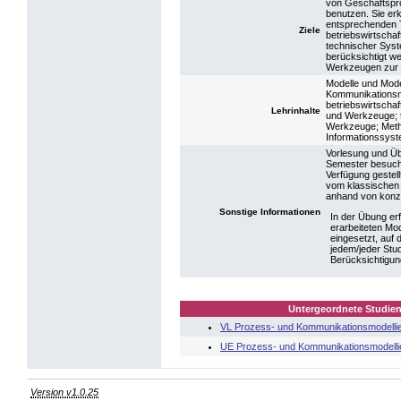
von Geschäftspr
benutzen. Sie er
entsprechenden T
Ziele
betriebswirtscha
technischer Syst
berücksichtigt w
Werkzeugen zur M
Modelle und Mode
Kommunikationsm
betriebswirtschaf
Lehrinhalte
und Werkzeuge; t
Werkzeuge; Metho
Informationssys
Vorlesung und Üb
Semester besucht
Verfügung gestell
vom klassischen 
anhand von konze
Sonstige Informationen
In der Übung erf
erarbeiteten Mo
eingesetzt, auf 
jedem/jeder Stud
Berücksichtigun
Untergeordnete Studien
VL Prozess- und Kommunikationsmodelli
UE Prozess- und Kommunikationsmodelli
Version v1.0.25