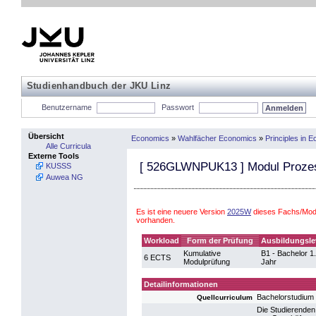
Studienhandbuch der JKU Linz
Benutzername
Passwort
Übersicht
Economics
»
Wahlfächer Economics
»
Principles in
Alle Curricula
Externe Tools
[
526GLWNPUK13
] Modul Proze
KUSSS
Auwea NG
Es ist eine neuere Version
2025W
dieses Fachs/Modu
vorhanden.
Workload
Form der Prüfung
Ausbildungsle
Kumulative
B1 - Bachelor 1.
6 ECTS
Modulprüfung
Jahr
Detailinformationen
Bachelorstudium 
Quellcurriculum
Die Studierenden