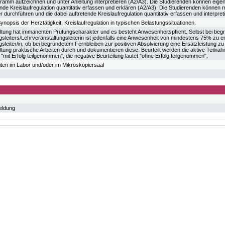
ramm aufzeichnen und unter Anleitung interpretieren (A2/A3). Die Studierenden können eige
ende Kreislaufregulation quantitativ erfassen und erklären (A2/A3). Die Studierenden können m
durchführen und die dabei auftretende Kreislaufregulation quantitativ erfassen und interpret
opsis der Herztätigkeit; Kreislaufregulation in typischen Belastungssituationen.
ltung hat immanenten Prüfungscharakter und es besteht Anwesenheitspflicht. Selbst bei b
sleiters/Lehrveranstaltungsleiterin ist jedenfalls eine Anwesenheit von mindestens 75% zu e
sleiter/in, ob bei begründetem Fernbleiben zur positiven Absolvierung eine Ersatzleistung z
tung praktische Arbeiten durch und dokumentieren diese. Beurteilt werden die aktive Teilna
t "mit Erfolg teilgenommen", die negative Beurteilung lautet "ohne Erfolg teilgenommen".
iten im Labor und/oder im Mikroskopiersaal
eldung