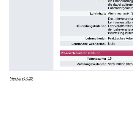
ein Phonokardiog
die dabei auftret
Fahrradergometer 
Atemmechanik; Syn
Lehrinhalte
Die Lehrveransta
Lehrveranstaltung
Lehrveranstaltung
Beurteilungskriterien
der Lehrveranstal
Beurteilung laute
Praktisches Arbe
Lehrmethoden
Nein
Lehrinhalte wechselnd?
Präsenzlehrveranstaltung
15
Teilungsziffer
Verbundene Anm
Zuteilungsverfahren
Version v1.0.25