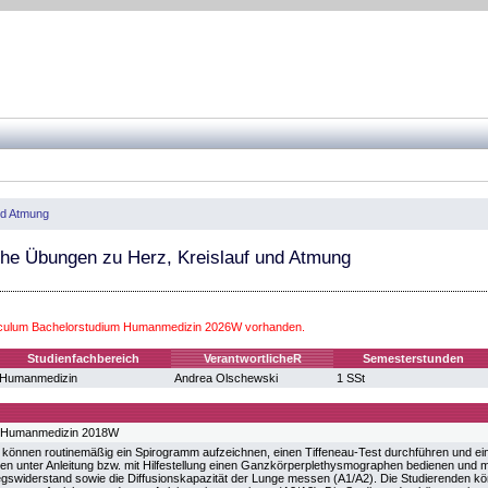
nd Atmung
he Übungen zu Herz, Kreislauf und Atmung
iculum Bachelorstudium Humanmedizin 2026W vorhanden.
Studienfachbereich
VerantwortlicheR
Semesterstunden
Humanmedizin
Andrea Olschewski
1 SSt
m Humanmedizin 2018W
 können routinemäßig ein Spirogramm aufzeichnen, einen Tiffeneau-Test durchführen und ein
nen unter Anleitung bzw. mit Hilfestellung einen Ganzkörperplethysmographen bedienen und m
swiderstand sowie die Diffusionskapazität der Lunge messen (A1/A2). Die Studierenden k