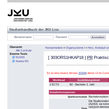
Studienhandbuch der JKU Linz
Benutzername
Passwort
Übersicht
Humanmedizin
»
Organsysteme I
»
Herz, Kreislauf u
Alle Curricula
Externe Tools
[
303ORS1HKAP18
]
PR
Praktisc
KUSSS
Auwea NG
Es ist eine neuere Version
2026W
dieser LV im Curr
Workload
Ausbildungslevel
2 ECTS
B2 - Bachelor 2. Jahr
Detailinformationen
Bachelorstudiu
Quellcurriculum
Die Studierenden
(A2/A3); sie kön
viskösen Atemweg
Ziele