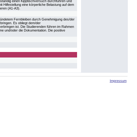
nständig einen Kipptischversuch durchführen und
it Hilfestellung eine körperliche Belastung auf dem
ieren (A1-A3).
egründetem Fernbleiben durch Genehmigung des/der
rbringen. Es obliegt dem/der
u erbringen ist. Die Studierenden führen im Rahmen
hme und/oder die Dokumentation. Die positive
Impressum