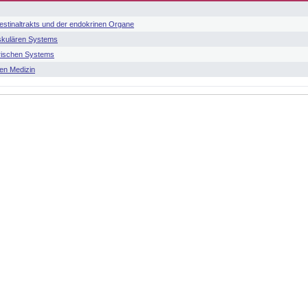
estinaltrakts und der endokrinen Organe
skulären Systems
orischen Systems
en Medizin