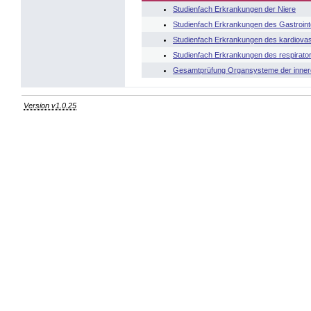
Studienfach Erkrankungen der Niere
Studienfach Erkrankungen des Gastroint
Studienfach Erkrankungen des kardiova
Studienfach Erkrankungen des respirat
Gesamtprüfung Organsysteme der inner
Version v1.0.25