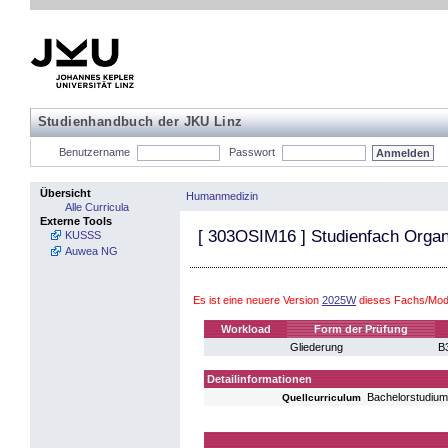
Studienhandbuch der JKU Linz
Benutzername
Passwort
Übersicht
Humanmedizin
Alle Curricula
Externe Tools
[
303OSIM16
] Studienfach Orga
KUSSS
Auwea NG
Es ist eine neuere Version
2025W
dieses Fachs/Mod
Workload
Form der Prüfung
Gliederung
B3
Detailinformationen
Bachelorstudiu
Quellcurriculum