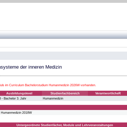
nsysteme der inneren Medizin
uls im Curriculum Bachelorstudium Humanmedizin 2026W vorhanden.
Ausbildungslevel
Studienfachbereich
VerantwortlicheR
 - Bachelor 3. Jahr
Humanmedizin
m Humanmedizin 2018W
Untergeordnete Studienfächer, Module und Lehrveranstaltungen