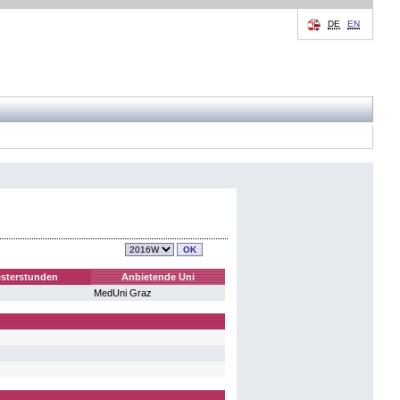
DE
EN
sterstunden
Anbietende Uni
MedUni Graz