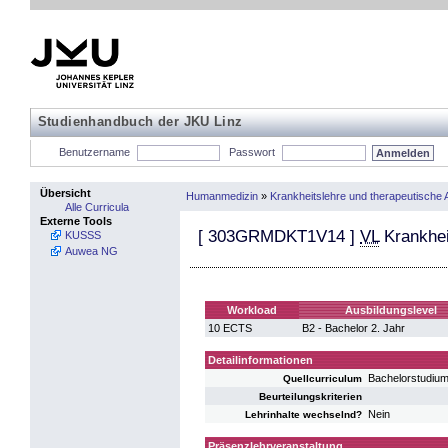
Studienhandbuch der JKU Linz
Benutzername
Passwort
Übersicht
Humanmedizin
»
Krankheitslehre und therapeutische 
Alle Curricula
Externe Tools
[
303GRMDKT1V14
]
VL
Krankhei
KUSSS
Auwea NG
Workload
Ausbildungslevel
10 ECTS
B2 - Bachelor 2. Jahr
Detailinformationen
Bachelorstudiu
Quellcurriculum
Beurteilungskriterien
Nein
Lehrinhalte wechselnd?
Präsenzlehrveranstaltung