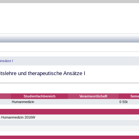
Ansätze I
tslehre und therapeutische Ansätze I
Studienfachbereich
VerantwortlicheR
Seme
Humanmedizin
0 SSt
m Humanmedizin 2016W