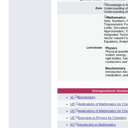
(*)
Knowledge in th
Understanding of 
Ziele
Understanding of
(*)
Mathematics
Sets; Numbers; Ph
Trigonometric Fun
Limits; Dervative
Approximation; Ta
Integration Techn
Vector-valued Func
Equations; Analy
Lehrinhalte
Physics
Physical quantiti
motion; energy;
rigid bodies; har
conductors and i
Biochemistry
Introduction into
metabolism, and 
Untergeordnete Studien
(*)
VL
Biochemistry
(*)
UE
Applications of Mathematics for Chem
(*)
UE
Applications of Mathematics for Che
(*)
UE
Exercises in Physics for Chemistry
(*)
KV
Introduction to Mathematics