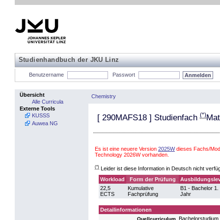
Studienhandbuch der JKU Linz
Benutzername
Passwort
Übersicht
Chemistry
Alle Curricula
Externe Tools
(*)
KUSSS
[
290MAFS18
] Studienfach
Mat
Auwea NG
Es ist eine neuere Version
2025W
dieses Fachs/Modu
Technology 2026W vorhanden.
(*)
Leider ist diese Information in Deutsch nicht verfü
Workload
Form der Prüfung
Ausbildungslev
22,5
Kumulative
B1 - Bachelor 1.
ECTS
Fachprüfung
Jahr
Detailinformationen
Bachelorstudium
Quellcurriculum