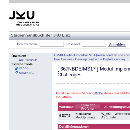
Studienhandbuch der JKU Linz
Benutzername
Passwort
LIMAK Global Executive MBA (auslaufend, wurde erse
Übersicht
New Business Development in the Digital Economy
Alle Curricula
Externe Tools
[
367NBDEIMS17
] Modul Implem
KUSSS
Auwea NG
Challenges
Es ist eine neuere Version
2021W
dieses Fachs/Modu
vorhanden.
Form der
Workload
Ausbildungsleve
Prüfung
Kumulative
W_AS1 - Weiterbild
6 ECTS
Modulprüfung
AS 1. Jahr
Detailinformationen