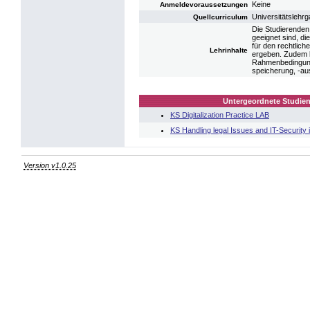
Keine
Anmeldevoraussetzungen
Universitätsleh
Quellcurriculum
Die Studierende
geeignet sind, di
für den rechtlich
Lehrinhalte
ergeben. Zudem l
Rahmenbedingung
speicherung, -a
Untergeordnete Studien
KS Digitalization Practice LAB
KS Handling legal Issues and IT-Security i
Version v1.0.25