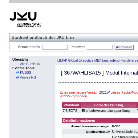
Studienhandbuch der JKU Linz
Benutzername
Passwort
Übersicht
LIMAK Global Executive MBA (auslaufend, wurde erse
Alle Curricula
Externe Tools
[
367WAHLISA15
] Modul Internat
KUSSS
Auwea NG
Es ist eine neuere Version
2021W
dieses Fachs/Modu
2022W vorhanden.
Workload
Form der Prüfung
7,5 ECTS
Eine Lehrveranstaltungsprüfung
Detailinformationen
Keine
Anmeldevoraussetzungen
Universitätsleh
Quellcurriculum
Die Studierenden