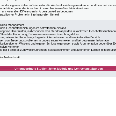
luss der eigenen Kultur auf interkulturelle Wechselbeziehungen erkennen und bewusst steue
ion fachübergreifender Ansichten in verschiedenen Geschäftssituationen
en um kulturellen Differenzen im Arbeitsumfeld zu begegnen
pezifischer Probleme im interkulturellen Umfeld
turelles Management
ionale Geschäftsbeziehungen im betreffenden Zielland
ng von Diversitäten, insbesondere von Genderaspekten in konkreten Geschäftssituationen
r Stand der Forschung, Diskussion relevanter Forschungsfelder
ung relevanter Forschungsfragen im internationalen und interkulturellen Bereich
zen von Steuerungsproblemen in unvertrauten Kontexten und bei begrenzter Information
ation eigenen Wissens und eigener Schlussfolgerungen sowie Argumentation gegenüber Exper
onalen Kontexten
ung der Fähigkeit zum weiterführenden, selbstbestimmten und autonomen Lernen in interkultur
im Ausland statt.
Untergeordnete Studienfächer, Module und Lehrveranstaltungen