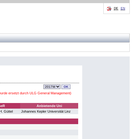
DE
EN
 wurde ersetzt durch ULG General Management)
heR
Anbietende Uni
H. Güttel
Johannes Kepler Universität Linz