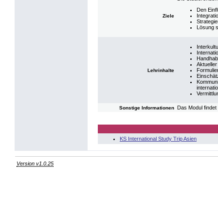
Den Einf
Integrat
Ziele
Strategi
Lösung s
Interkul
Internat
Handhabu
Aktuelle
Formulier
Lehrinhalte
Einschät
Kommunik
internati
Vermittl
Das Modul findet 
Sonstige Informationen
KS International Study Trip Asien
Version v1.0.25