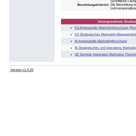
Schriftliche Fac
Die Beurteilung e
Beurteilungskriterien
Lehrveranstaltun
Untergeordnete Studien
KS Angewandte Marketingforschung (Eins
KS Strategisches Marketing-Management 
IK Angewandte Marketingforschung
IK Strategisches und operatives Market
SE Seminar Integration Marketing Theorie
Version v1.0.25