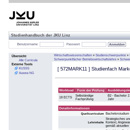
Studienhandbuch der JKU Linz
Benutzername
Passwort
Wirtschaftswissenschaften
»
Studienschwerpunkte
»
Übersicht
Schwerpunktfächer Betriebswirtschaftslehre
»
Schwer
Alle Curricula
Externe Tools
[
572MARK11
] Studienfach Marke
KUSSS
Auwea NG
Workload
Form der Prüfung
Ausbildungsle
Selbständige
B2 - Bachelor 2
18 ECTS
Fachprüfung
Jahr
Detailinformationen
Bachelorstudium
Quellcurriculum
Strategisches un
Kontext, Angewan
Lehrinhalte
gemäß aktuellen