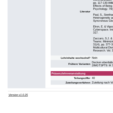
pp. 117-130.Wil
Effects of Being
Psychology. 79(
Literatur
Paul, S., Seetha
Heterogeneity a
Syncronous Glob
Elron, E. & Vigo
Cyberspace. Int
317.
Zaccaro, S.J. &
Teams: Minimizi
31(4), pp. 377-3
Multicultural D
Research. Vol. 3
Nein
Lehrinhalte wechselnd?
Decken ebenfalls
Frühere Varianten
2IMGTSPT9: IK S
Präsenzlehrveranstaltung
40
Teilungsziffer
Zuteilung nach V
Zuteilungsverfahren
Version v1.0.25