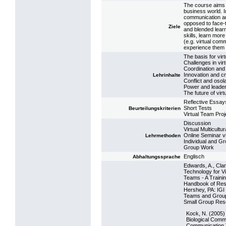
The course aims t
business world. 
communication and 
opposed to face-
Ziele
and blended learn
skills, learn mor
(e.g. virtual comm
experience them f
The basis for virt
Challenges in virt
Coordination and 
Innovation and cre
Lehrinhalte
Conflict and osola
Power and leaders
The future of virt
Reflective Essay
Short Tests
Beurteilungskriterien
Virtual Team Proj
Discussion
Virtual Multicultu
Online Seminar v
Lehrmethoden
Individual and G
Group Work
Englisch
Abhaltungssprache
Edwards, A., Clar
Technology for Vi
Teams - A Trainin
Handbook of Rese
Hershey, PA: IGI
Teams and Group 
Small Group Rese
Kock, N. (2005)
Biological Comm
Communication T