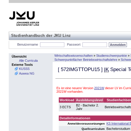
Studienhandbuch der JKU Linz
Benutzername
Passwort
Wirtschaftswissenschaften
»
Studienschwerpunkte
»
Übersicht
Schwerpunktfächer Betriebswirtschaftslehre
»
Schwer
Alle Curricula
Externe Tools
[
572IMGTTOPU15
]
IK
Special T
KUSSS
Auwea NG
Es ist eine neuere Version
2021W
dieser LV im Curr
2021W vorhanden.
Workload
Ausbildungslevel
Studienfachber
B2 - Bachelor 2.
3 ECTS
Betriebswirtschaft
Jahr
Detailinformationen
KS International
Anmeldevoraussetzungen
Bachelorstudium
Quellcurriculum