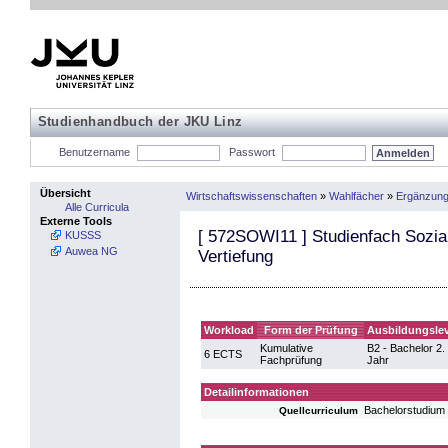
Studienhandbuch der JKU Linz
Benutzername
Passwort
Übersicht
Wirtschaftswissenschaften
»
Wahlfächer
»
Ergänzung
Alle Curricula
Externe Tools
[
572SOWI11
] Studienfach Sozia
KUSSS
Auwea NG
Vertiefung
Workload
Form der Prüfung
Ausbildungslev
Kumulative
B2 - Bachelor 2.
6 ECTS
Fachprüfung
Jahr
Detailinformationen
Bachelorstudium
Quellcurriculum