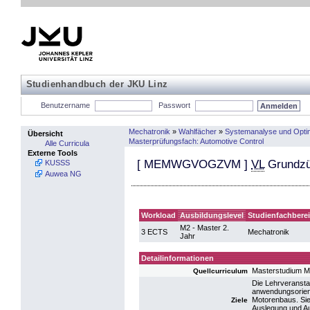
Studienhandbuch der JKU Linz
Benutzername
Passwort
Mechatronik
»
Wahlfächer
»
Systemanalyse und Opti
Übersicht
Masterprüfungsfach: Automotive Control
Alle Curricula
Externe Tools
[
MEMWGVOGZVM
]
VL
Grundzü
KUSSS
Auwea NG
Workload
Ausbildungslevel
Studienfachbere
M2 - Master 2.
3 ECTS
Mechatronik
Jahr
Detailinformationen
Masterstudium M
Quellcurriculum
Die Lehrveransta
anwendungsorient
Motorenbaus. Sie
Ziele
Auslegung und A