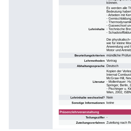
können.
Es werden alle T
Bedeutung haben
- Arbeiten mit K
- Gemischbildun
- Thermodynamik
- Gaswechsel un
- Technische Bre
Lehrinhalte
- Schadstoffbild
Die physikalisch
wie für kleine Mo
Anwendung und Um
Motor und Antrie
mündliche Prüfu
Beurteilungskriterien
Vortrag
Lehrmethoden
Deutsch
Abhaltungssprache
Kopien der Vorles
Internal Combust
McGraw-Hill, Ne
- Mollenhauer: H
Literatur
Springer, Berlin
- Pischinger u. 
Wien, 2002, ISB
Nein
Lehrinhalte wechselnd?
keine
Sonstige Informationen
Präsenzlehrveranstaltung
-
Teilungsziffer
Zuteilung nach R
Zuteilungsverfahren