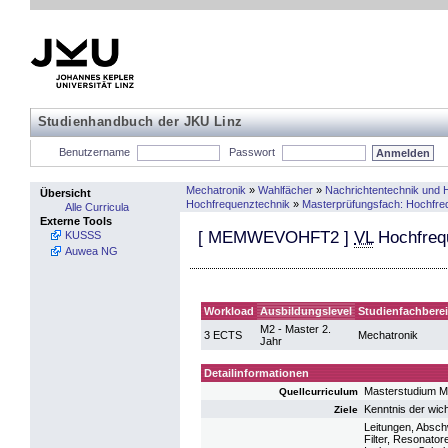
Studienhandbuch der JKU Linz
Benutzername
Passwort
Mechatronik
»
Wahlfächer
»
Nachrichtentechnik und 
Übersicht
Hochfrequenztechnik
»
Masterprüfungsfach: Hochfre
Alle Curricula
Externe Tools
[
MEMWEVOHFT2
]
VL
Hochfreq
KUSSS
Auwea NG
Workload
Ausbildungslevel
Studienfachbere
M2 - Master 2.
3 ECTS
Mechatronik
Jahr
Detailinformationen
Masterstudium M
Quellcurriculum
Kenntnis der wic
Ziele
Leitungen, Absch
Filter, Resonato