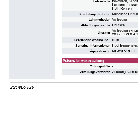
Isolatoren, Scha
Lehrinhalte
Leistungsmesser,
HBT, Röhren
Mündliche Prüfu
Beurteilungskriterien
Vorlesung
Lehrmethoden
Deutsch
Abhaltungssprache
Vorlesungsskript
Literatur
2005, ISBN 0-47
Nein
Lehrinhalte wechselnd?
Hochfrequenztech
Sonstige Informationen
ME3WPVOHFTE: V
Äquivalenzen
Präsenzlehrveranstaltung
-
Teilungsziffer
Zuteilung nach R
Zuteilungsverfahren
Version v1.0.25