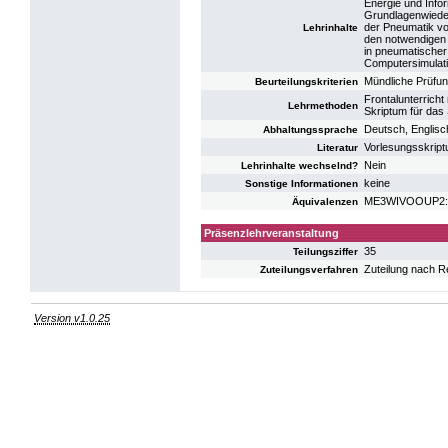
Energie und Info
Grundlagenwiede
der Pneumatik vom
Lehrinhalte
den notwendigen 
in pneumatischer
Computersimulati
Mündliche Prüfu
Beurteilungskriterien
Frontalunterrich
Lehrmethoden
Skriptum für das
Deutsch, Englisc
Abhaltungssprache
Vorlesungsskrip
Literatur
Nein
Lehrinhalte wechselnd?
keine
Sonstige Informationen
ME3WIVOOUP2: VO
Äquivalenzen
Präsenzlehrveranstaltung
35
Teilungsziffer
Zuteilung nach R
Zuteilungsverfahren
Version v1.0.25