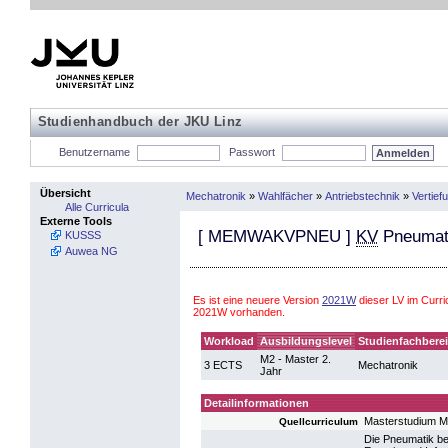
Studienhandbuch der JKU Linz
Benutzername
Passwort
Übersicht
Mechatronik
»
Wahlfächer
»
Antriebstechnik
»
Vertief
Alle Curricula
Externe Tools
[
MEMWAKVPNEU
]
KV
Pneumat
KUSSS
Auwea NG
Es ist eine neuere Version
2021W
dieser LV im Curr
2021W vorhanden.
Workload
Ausbildungslevel
Studienfachbere
M2 - Master 2.
3 ECTS
Mechatronik
Jahr
Detailinformationen
Masterstudium M
Quellcurriculum
Die Pneumatik bes