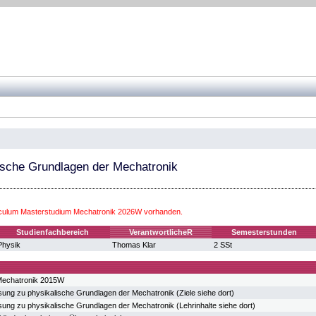
sche Grundlagen der Mechatronik
iculum Masterstudium Mechatronik 2026W vorhanden.
Studienfachbereich
VerantwortlicheR
Semesterstunden
Physik
Thomas Klar
2 SSt
Mechatronik 2015W
ung zu physikalische Grundlagen der Mechatronik (Ziele siehe dort)
ung zu physikalische Grundlagen der Mechatronik (Lehrinhalte siehe dort)