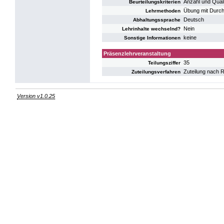
Anzahl und Quali
Beurteilungskriterien
Übung mit Durc
Lehrmethoden
Deutsch
Abhaltungssprache
Nein
Lehrinhalte wechselnd?
keine
Sonstige Informationen
Präsenzlehrveranstaltung
35
Teilungsziffer
Zuteilung nach R
Zuteilungsverfahren
Version v1.0.25