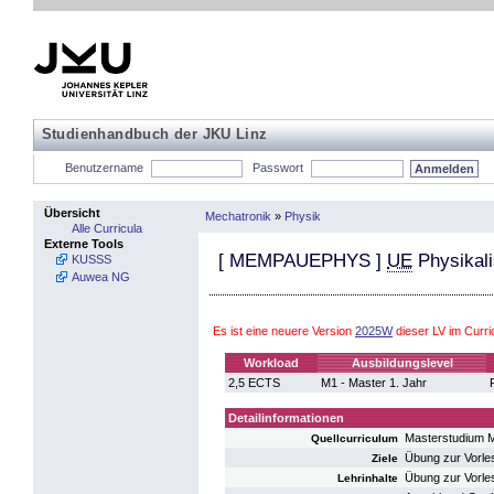
Studienhandbuch der JKU Linz
Benutzername
Passwort
Übersicht
Mechatronik
»
Physik
Alle Curricula
Externe Tools
[
MEMPAUEPHYS
]
UE
Physikali
KUSSS
Auwea NG
Es ist eine neuere Version
2025W
dieser LV im Curr
Workload
Ausbildungslevel
2,5 ECTS
M1 - Master 1. Jahr
Detailinformationen
Masterstudium 
Quellcurriculum
Übung zur Vorles
Ziele
Übung zur Vorles
Lehrinhalte