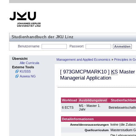
Studienhandbuch der JKU Linz
Benutzername
Passwort
Übersicht
Management and Applied Economics
»
Principles in
Alle Curricula
Externe Tools
[
973GMCPMARK10
]
KS
Master 
KUSSS
Auwea NG
Managerial Application
Workload
Ausbildungslevel
Studienfachber
M1 - Master 1.
6 ECTS
Betriebswirtschaft
Jahr
Detailinformationen
keine (die Zulas
Anmeldevoraussetzungen
Masterstudium 
Quellcurriculum
Die Lehrveransta