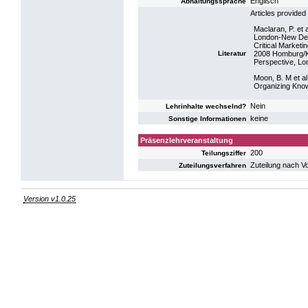
Englisch
Abhaltungssprache
Articles provided 
Maclaran, P. et
London-New Delh
Critical Market
Literatur
2008 Homburg/K
Perspective, Lo
Moon, B. M et al
Organizing Know
Nein
Lehrinhalte wechselnd?
keine
Sonstige Informationen
Präsenzlehrveranstaltung
200
Teilungsziffer
Zuteilung nach V
Zuteilungsverfahren
Version v1.0.25