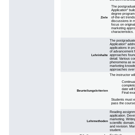
The postgraduat
Application" bu
degree program.
of-the-art tren
Ziele
discussions in 
focus on origina
marketing appro
characteristics.
The postgraduate
Application" addr
applications in p
of advancement f
approaches found
Lehrinhalte
detail. Various c
phenomena as well
marketing knowle
approaches over 
The instructor wil
Continual
completio
date will
Beurteilungskriterien
Final exa
Students must ea
pass the course
Reading assignme
application. Deve
marketing. Writin
Lehrmethoden
scientific domain
and revision. Mar
student.