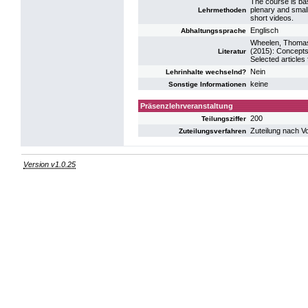
The course is bas
plenary and small
Lehrmethoden
short videos.
Englisch
Abhaltungssprache
Wheelen, Thomas 
(2015): Concepts
Literatur
Selected articles 
Nein
Lehrinhalte wechselnd?
keine
Sonstige Informationen
Präsenzlehrveranstaltung
200
Teilungsziffer
Zuteilung nach V
Zuteilungsverfahren
Version v1.0.25