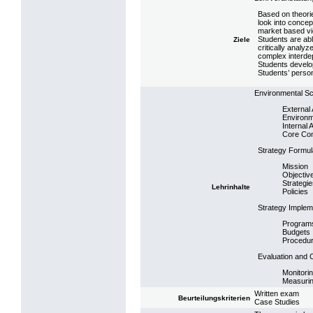
Based on theori
look into conce
market based vi
Students are abl
Ziele
critically analy
complex interde
Students develop 
Students’ perso
Environmental S
External
Environm
Internal 
Core Co
Strategy Formul
Mission
Objectiv
Strategi
Lehrinhalte
Policies
Strategy Implem
Program
Budgets
Procedu
Evaluation and 
Monitori
Measuri
Written exam
Beurteilungskriterien
Case Studies