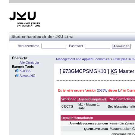
Studienhandbuch der JKU Linz
Benutzername
Passwort
Übersicht
Management and Applied Economics
»
Principles in
Alle Curricula
Externe Tools
[
973GMCPSMGK10
]
KS
Master 
KUSSS
Auwea NG
Es ist eine neuere Version
2025W
dieser LV im Curr
Workload
Ausbildungslevel
Studienfachber
M1 - Master 1.
6 ECTS
Betriebswirtschaft
Jahr
Detailinformationen
keine (die Zulas
Anmeldevoraussetzungen
Masterstudium 
Quellcurriculum
Lehrveranstaltung