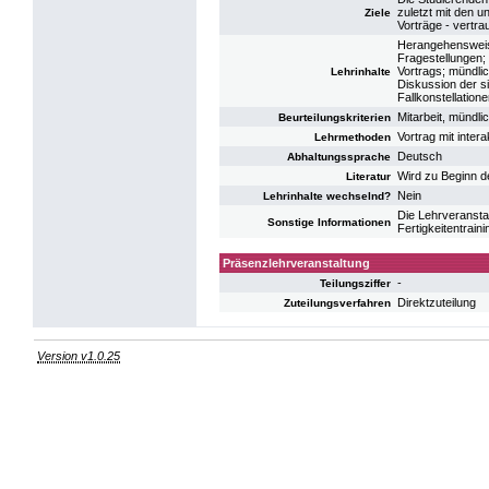
zuletzt mit den u
Ziele
Vorträge - vertr
Herangehensweise
Fragestellungen; 
Vortrags; mündlic
Lehrinhalte
Diskussion der s
Fallkonstellatione
Mitarbeit, mündli
Beurteilungskriterien
Vortrag mit inte
Lehrmethoden
Deutsch
Abhaltungssprache
Wird zu Beginn d
Literatur
Nein
Lehrinhalte wechselnd?
Die Lehrveransta
Sonstige Informationen
Fertigkeitentrain
Präsenzlehrveranstaltung
-
Teilungsziffer
Direktzuteilung
Zuteilungsverfahren
Version v1.0.25