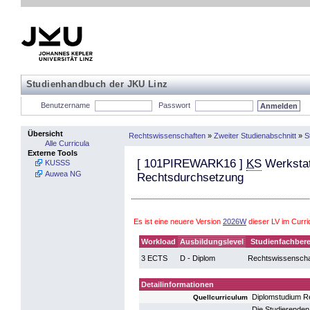
Studienhandbuch der JKU Linz
Benutzername
Passwort
Übersicht
Rechtswissenschaften
»
Zweiter Studienabschnitt
»
S
Alle Curricula
Externe Tools
[
101PIREWARK16
]
KS
Werkstat
KUSSS
Auwea NG
Rechtsdurchsetzung
Es ist eine neuere Version
2026W
dieser LV im Curr
Workload
Ausbildungslevel
Studienfachbere
3 ECTS
D - Diplom
Rechtswissenscha
Detailinformationen
Diplomstudium R
Quellcurriculum
Die Studierenden 