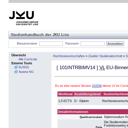
Studienhandbuch der JKU Linz
Benutzername
Passwort
Übersicht
Rechtswissenschaften
»
Zweiter Studienabschnitt
»
S
Alle Curricula
Externe Tools
[
101INTRBIMV14
]
VL
EU-Binnen
KUSSS
Auwea NG
Es ist eine neuere Version
2025W
dieser LV im Curr
Workload
Ausbildungslevel
Studienfachbere
1,5 ECTS
D - Diplom
Rechtswissenscha
Detailinformationen
Diplomstudium R
Quellcurriculum
Die Studierenden
Funktionsweise d
Ziele