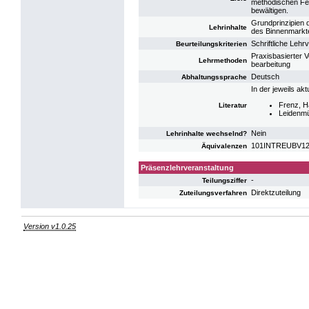
methodischen Fer
bewältigen.
Grundprinzipien 
Lehrinhalte
des Binnenmarkt
Schriftliche Lehr
Beurteilungskriterien
Praxisbasierter V
Lehrmethoden
bearbeitung
Deutsch
Abhaltungssprache
In der jeweils ak
Frenz, H
Literatur
Leidenmü
Nein
Lehrinhalte wechselnd?
101INTREUBV12:
Äquivalenzen
Präsenzlehrveranstaltung
-
Teilungsziffer
Direktzuteilung
Zuteilungsverfahren
Version v1.0.25