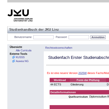
Studienhandbuch der JKU Linz
Benutzername
Passwort
Übersicht
Rechtswissenschaften
Alle Curricula
Externe Tools
Studienfach Erster Studienabschn
KUSSS
Auwea NG
Es ist eine neuere Version
2025W
dieses Fachs/Modu
Workload
Form der Prüfung
44 ECTS
Gliederung
D
Detailinformationen
Diplomstudium 
Quellcurriculum