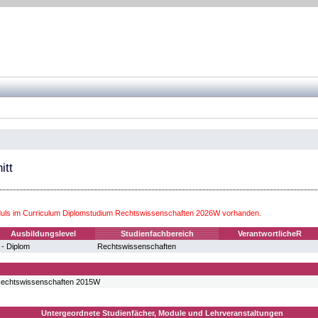
itt
ls im Curriculum Diplomstudium Rechtswissenschaften 2026W vorhanden.
Ausbildungslevel
Studienfachbereich
VerantwortlicheR
 - Diplom
Rechtswissenschaften
Rechtswissenschaften 2015W
Untergeordnete Studienfächer, Module und Lehrveranstaltungen