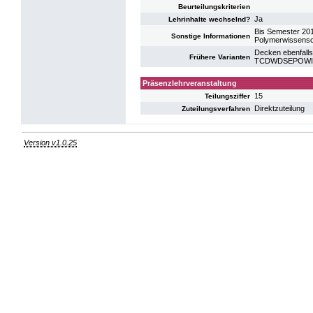
Beurteilungskriterien
Ja
Lehrinhalte wechselnd?
Bis Semester 2
Sonstige Informationen
Polymerwissensc
Decken ebenfalls
Frühere Varianten
TCDWDSEPOWI: S
Präsenzlehrveranstaltung
15
Teilungsziffer
Direktzuteilung
Zuteilungsverfahren
Version v1.0.25