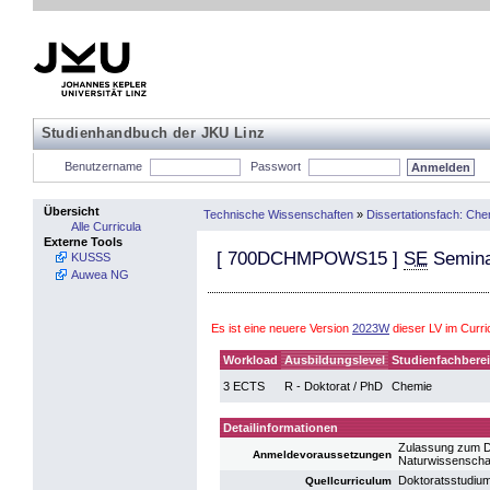
Studienhandbuch der JKU Linz
Benutzername
Passwort
Übersicht
Technische Wissenschaften
»
Dissertationsfach: Che
Alle Curricula
Externe Tools
[
700DCHMPOWS15
]
SE
Semina
KUSSS
Auwea NG
Es ist eine neuere Version
2023W
dieser LV im Curr
Workload
Ausbildungslevel
Studienfachbere
3 ECTS
R - Doktorat / PhD
Chemie
Detailinformationen
Zulassung zum D
Anmeldevoraussetzungen
Naturwissenscha
Doktoratsstudiu
Quellcurriculum