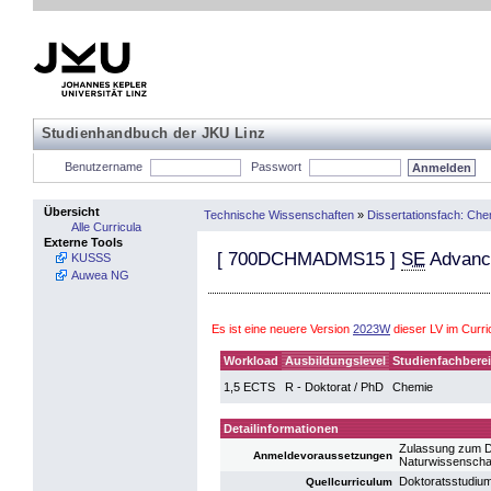
Studienhandbuch der JKU Linz
Benutzername
Passwort
Übersicht
Technische Wissenschaften
»
Dissertationsfach: Che
Alle Curricula
Externe Tools
[
700DCHMADMS15
]
SE
Advance
KUSSS
Auwea NG
Es ist eine neuere Version
2023W
dieser LV im Curr
Workload
Ausbildungslevel
Studienfachbere
1,5 ECTS
R - Doktorat / PhD
Chemie
Detailinformationen
Zulassung zum D
Anmeldevoraussetzungen
Naturwissenschaf
Doktoratsstudiu
Quellcurriculum