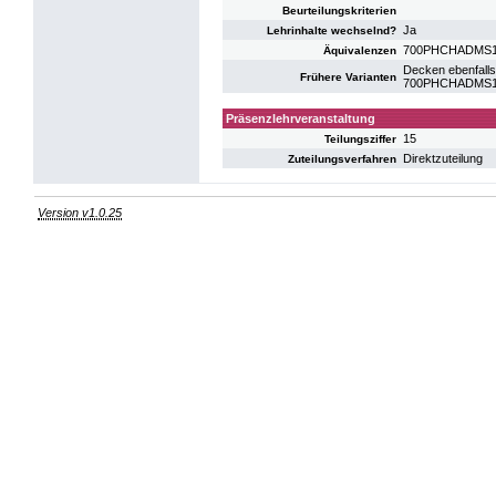
Beurteilungskriterien
Ja
Lehrinhalte wechselnd?
700PHCHADMS
Äquivalenzen
Decken ebenfalls
Frühere Varianten
700PHCHADMS11:
Präsenzlehrveranstaltung
15
Teilungsziffer
Direktzuteilung
Zuteilungsverfahren
Version v1.0.25