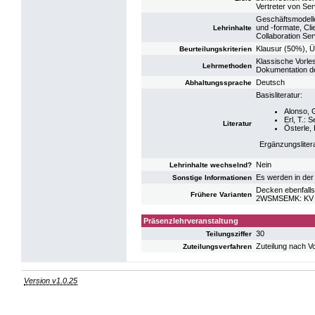
Vertreter von Ser
Geschäftsmodelle 
und -formate, Cl
Lehrinhalte
Collaboration Ser
Klausur (50%), Ü
Beurteilungskriterien
Klassische Vorle
Lehrmethoden
Dokumentation de
Deutsch
Abhaltungssprache
Basisliteratur:
Alonso, G
Erl, T.: 
Literatur
Österle, 
Ergänzungsliter
Nein
Lehrinhalte wechselnd?
Es werden in der
Sonstige Informationen
Decken ebenfalls
Frühere Varianten
2WSMSEMK: KV S
Präsenzlehrveranstaltung
30
Teilungsziffer
Zuteilung nach V
Zuteilungsverfahren
Version v1.0.25