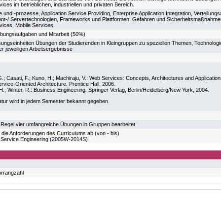
vices im betrieblichen, industriellen und privaten Bereich.
und -prozesse, Application Service Providing, Enterprise Application Integration, Verteilung
ient-/ Servertechnologien, Frameworks und Plattformen; Gefahren und Sicherheitsmaßnahmen,
vices, Mobile Services.
bungsaufgaben und Mitarbeit (50%)
sungseinheiten Übungen der Studierenden in Kleingruppen zu speziellen Themen, Technologi
r jeweiligen Arbeitsergebnisse
.; Casati, F.; Kuno, H.; Machiraju, V.: Web Services: Concepts, Architectures and Application
Service-Oriented Architecture. Prentice Hall, 2006.
H.; Winter, R.: Business Engineering. Springer Verlag, Berlin/Heidelberg/New York, 2004.
atur wird in jedem Semester bekannt gegeben.
 Regel vier umfangreiche Übungen in Gruppen bearbeitet.
 die Anforderungen des Curriculums ab (von - bis)
ervice Engineering (2005W-2014S)
orrangzahl