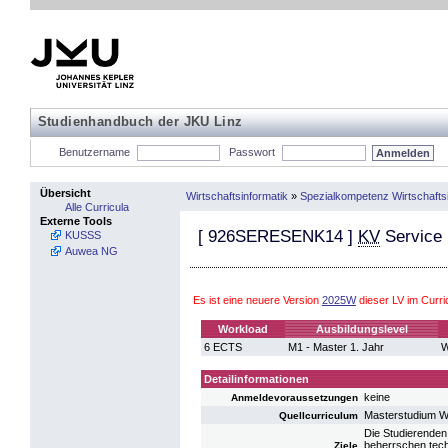
Studienhandbuch der JKU Linz
Benutzername
Passwort
Übersicht
Wirtschaftsinformatik
»
Spezialkompetenz Wirtschafts
Alle Curricula
Externe Tools
[
926SERESENK14
]
KV
Service 
KUSSS
Auwea NG
Es ist eine neuere Version
2025W
dieser LV im Curr
Workload
Ausbildungslevel
6 ECTS
M1 - Master 1. Jahr
W
Detailinformationen
keine
Anmeldevoraussetzungen
Masterstudium Wi
Quellcurriculum
Die Studierenden
beherrschen tech
Ziele