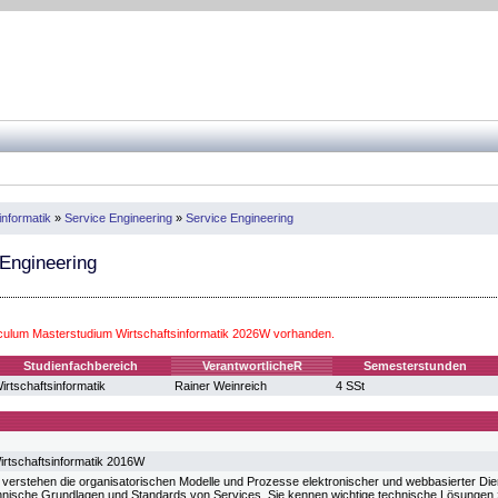
informatik
»
Service Engineering
»
Service Engineering
Engineering
iculum Masterstudium Wirtschaftsinformatik 2026W vorhanden.
Studienfachbereich
VerantwortlicheR
Semesterstunden
irtschaftsinformatik
Rainer Weinreich
4 SSt
rtschaftsinformatik 2016W
 verstehen die organisatorischen Modelle und Prozesse elektronischer und webbasierter Dien
nische Grundlagen und Standards von Services. Sie kennen wichtige technische Lösungen z