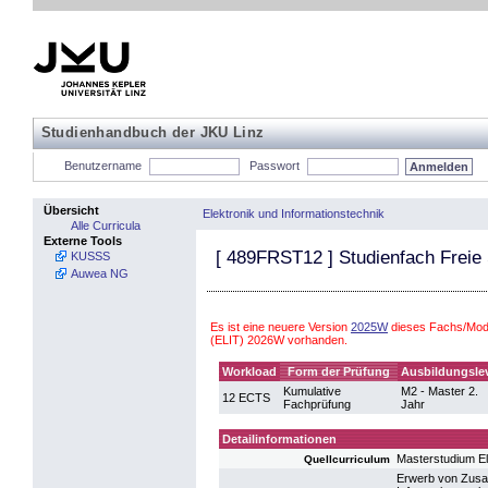
Studienhandbuch der JKU Linz
Benutzername
Passwort
Übersicht
Elektronik und Informationstechnik
Alle Curricula
Externe Tools
[
489FRST12
] Studienfach Freie
KUSSS
Auwea NG
Es ist eine neuere Version
2025W
dieses Fachs/Modu
(ELIT) 2026W vorhanden.
Workload
Form der Prüfung
Ausbildungsle
Kumulative
M2 - Master 2.
12 ECTS
Fachprüfung
Jahr
Detailinformationen
Masterstudium El
Quellcurriculum
Erwerb von Zusatz