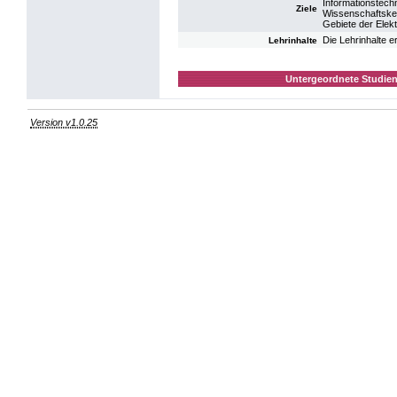
Informationstech
Ziele
Wissenschaftsken
Gebiete der Elekt
Die Lehrinhalte 
Lehrinhalte
Untergeordnete Studien
Version v1.0.25