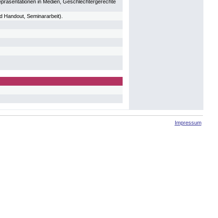
rrepräsentationen in Medien, Geschlechtergerechte
d Handout, Seminararbeit).
Impressum