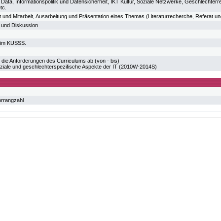
ig Data, Informationspolitik und Datensicherheit, IKT Kultur, Soziale Netzwerke, Geschlechte
tc.
und Mitarbeit, Ausarbeitung und Präsentation eines Themas (Literaturrecherche, Referat un
e und Diskussion
r im KUSSS.
 die Anforderungen des Curriculums ab (von - bis)
iale und geschlechterspezifische Aspekte der IT (2010W-2014S)
orrangzahl