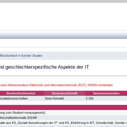
 Brückenfach
»
Gender Studies
nd geschlechterspezifische Aspekte der IT
iculum Masterstudium Elektronik und Informationstechnik (ELIT) 2026W vorhanden.
Studienfachbereich
VerantwortlicheR
Semesterstunden
ozialwissenschaften
Ilona Horwath
2 SSt
sung zum Studium vorausgesetzt)
rtschaftsinformatik 2014W
halte aus KS „Soziale Auswirkungen der IT“ und KS „Einführung in IKT, Gesellschaft, Gender u