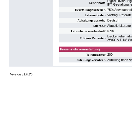
Digital Divide, B
Lehrinhalte
IKT Gestaltung, e
75% Anwesenheit 
Beurteilungskriterien
Vortrag, Referat
Lehrmethoden
Deutsch
Abhaltungssprache
Aktuelle Literatu
Literatur
Nein
Lehrinhalte wechselnd?
Decken ebenfalls
Frühere Varianten
2WSGAIT: KS Soz
Präsenzlehrveranstaltung
200
Teilungsziffer
Zuteilung nach V
Zuteilungsverfahren
Version v1.0.25