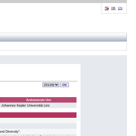
DE
EN
Anbietende Uni
Johannes Kepler Universität Linz
nd Diversity“.