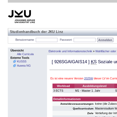
Studienhandbuch der JKU Linz
Benutzername
Passwort
Übersicht
Elektronik und Informationstechnik
»
Wahlfächer oder
Alle Curricula
Externe Tools
[
926SGAIGAIS14
]
KS
Soziale u
KUSSS
Auwea NG
Es ist eine neuere Version
2025W
dieser LV im Curr
Workload
Ausbildungslevel
3 ECTS
M1 - Master 1. Jahr
S
Detailinformationen
keine (die Zulas
Anmeldevoraussetzungen
Masterstudium Wi
Quellcurriculum
Vertiefung der In
Ziele