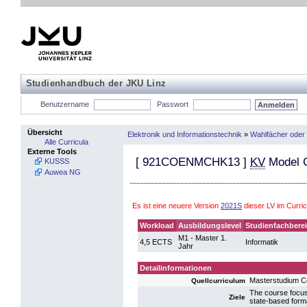
Studienhandbuch der JKU Linz
Benutzername
Passwort
Übersicht
Elektronik und Informationstechnik
»
Wahlfächer oder
Alle Curricula
Externe Tools
[
921COENMCHK13
]
KV
Model 
KUSSS
Auwea NG
Es ist eine neuere Version
2021S
dieser LV im Curr
Workload
Ausbildungslevel
Studienfachbere
M1 - Master 1.
4,5 ECTS
Informatik
Jahr
Detailinformationen
Masterstudium 
Quellcurriculum
The course focus
Ziele
state-based forma