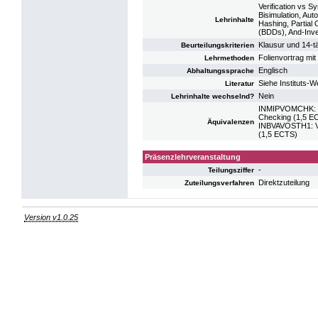
Verification vs S
Bisimulation, Aut
Lehrinhalte
Hashing, Partial
(BDDs), And-Inve
Klausur und 14-
Beurteilungskriterien
Folienvortrag mit
Lehrmethoden
Englisch
Abhaltungssprache
Siehe Instituts-
Literatur
Nein
Lehrinhalte wechselnd?
INMIPVOMCHK: V
Checking (1,5 
Äquivalenzen
INBVAVOSTH1: V
(1,5 ECTS)
Präsenzlehrveranstaltung
-
Teilungsziffer
Direktzuteilung
Zuteilungsverfahren
Version v1.0.25