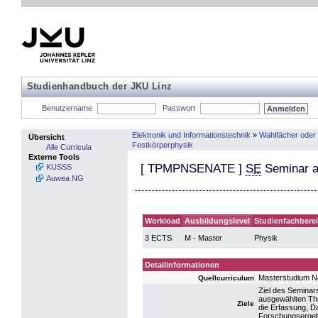
Studienhandbuch der JKU Linz
Benutzername
Passwort
Elektronik und Informationstechnik
»
Wahlfächer oder
Übersicht
Festkörperphysik
Alle Curricula
Externe Tools
[
TPMPNSENATE
]
SE
Seminar a
KUSSS
Auwea NG
Workload
Ausbildungslevel
Studienfachbere
3 ECTS
M - Master
Physik
Detailinformationen
Masterstudium N
Quellcurriculum
Ziel des Seminars
ausgewählten Th
Ziele
die Erfassung, D
Forschungsergebn