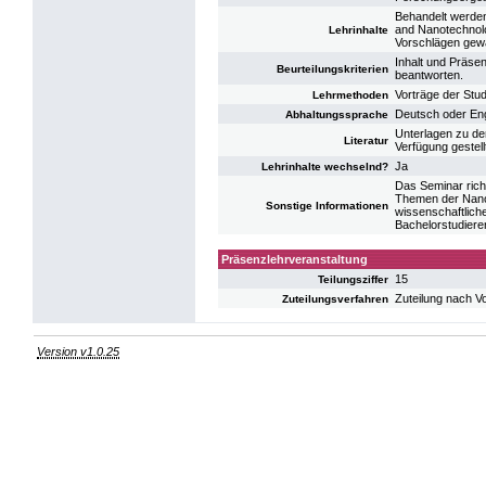
Behandelt werde
and Nanotechnol
Lehrinhalte
Vorschlägen gewä
Inhalt und Präsen
Beurteilungskriterien
beantworten.
Vorträge der Stu
Lehrmethoden
Deutsch oder Eng
Abhaltungssprache
Unterlagen zu de
Literatur
Verfügung gestell
Ja
Lehrinhalte wechselnd?
Das Seminar richt
Themen der Nanos
Sonstige Informationen
wissenschaftlich
Bachelorstudiere
Präsenzlehrveranstaltung
15
Teilungsziffer
Zuteilung nach V
Zuteilungsverfahren
Version v1.0.25