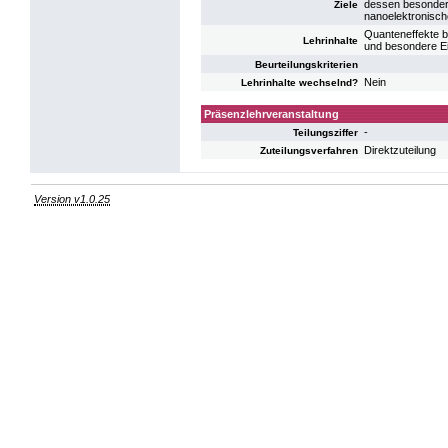
dessen besondere
Ziele
nanoelektronisc
Quanteneffekte b
Lehrinhalte
und besondere E
Beurteilungskriterien
Nein
Lehrinhalte wechselnd?
Präsenzlehrveranstaltung
-
Teilungsziffer
Direktzuteilung
Zuteilungsverfahren
Version v1.0.25