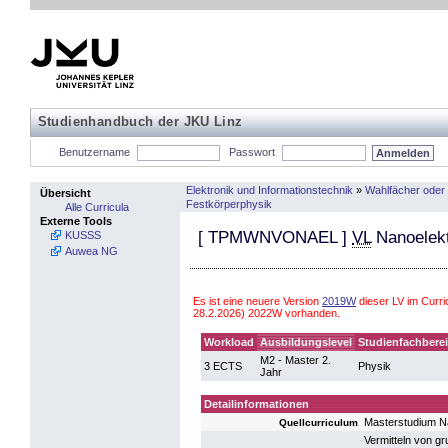
Studienhandbuch der JKU Linz
Benutzername
Passwort
Elektronik und Informationstechnik
»
Wahlfächer oder
Übersicht
Festkörperphysik
Alle Curricula
Externe Tools
[
TPMWNVONAEL
]
VL
Nanoelekt
KUSSS
Auwea NG
Es ist eine neuere Version
2019W
dieser LV im Curr
28.2.2026) 2022W vorhanden.
Workload
Ausbildungslevel
Studienfachbere
M2 - Master 2.
3 ECTS
Physik
Jahr
Detailinformationen
Masterstudium N
Quellcurriculum
Vermitteln von g