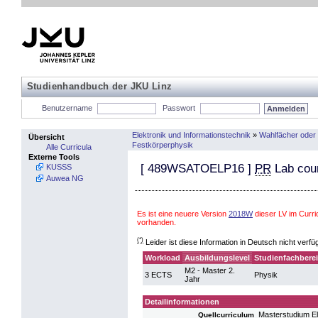
Studienhandbuch der JKU Linz
Benutzername
Passwort
Elektronik und Informationstechnik
»
Wahlfächer oder
Übersicht
Festkörperphysik
Alle Curricula
Externe Tools
[
489WSATOELP16
]
PR
Lab cour
KUSSS
Auwea NG
Es ist eine neuere Version
2018W
dieser LV im Curr
vorhanden.
(*)
Leider ist diese Information in Deutsch nicht verfü
Workload
Ausbildungslevel
Studienfachbere
M2 - Master 2.
3 ECTS
Physik
Jahr
Detailinformationen
Masterstudium El
Quellcurriculum