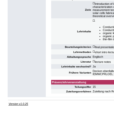
(*)
Introduction of
characterization 
measurement techn
Ziele
solar cells fabr
theoretical overvi
(*)
Conductin
Conducti
Lehrinhalte
organic l
organic p
thin-film 
(*)
final presentati
Beurteilungskriterien
(*)
short intro lec
Lehrmethoden
Englisch
Abhaltungssprache
(*)
lecture notes
Literatur
Ja
Lehrinhalte wechselnd?
Decken ebenfalls
Frühere Varianten
IEMWCPRLOEL: PR
Präsenzlehrveranstaltung
15
Teilungsziffer
Zuteilung nach R
Zuteilungsverfahren
Version v1.0.25