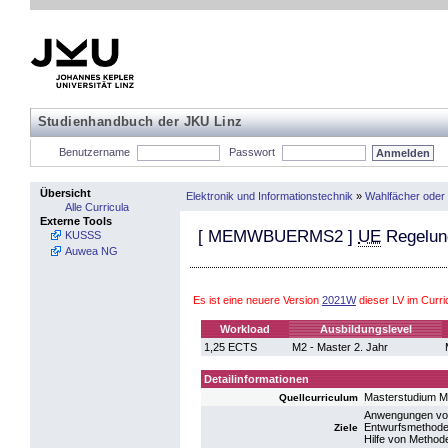
Studienhandbuch der JKU Linz
Benutzername
Passwort
Übersicht
Elektronik und Informationstechnik
»
Wahlfächer oder
Alle Curricula
Externe Tools
[
MEMWBUERMS2
]
UE
Regelung
KUSSS
Auwea NG
Es ist eine neuere Version
2021W
dieser LV im Curr
Workload
Ausbildungslevel
1,25 ECTS
M2 - Master 2. Jahr
Detailinformationen
Masterstudium M
Quellcurriculum
Anwengungen von 
Entwurfsmethoden
Ziele
Hilfe von Methode