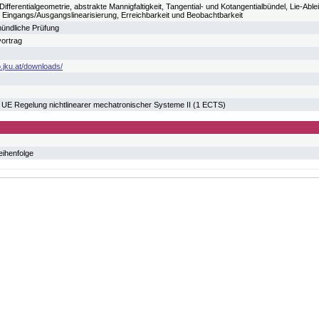
 Differentialgeometrie, abstrakte Mannigfaltigkeit, Tangential- und Kotangentialbündel, Lie-
, Eingangs/Ausgangslinearisierung, Erreichbarkeit und Beobachtbarkeit
ündliche Prüfung
vortrag
.jku.at/downloads/
 Regelung nichtlinearer mechatronischer Systeme II (1 ECTS)
eihenfolge