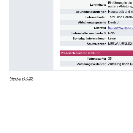
Einführung in die
Lehrinhalte
äußere Ableitung
Hausarbeit und m
Beurteilungskriterien
Tafel- und Folien
Lehrmethoden
Deutsch
Abhaltungssprache
http://www.regpro
Literatur
Nein
Lehrinhalte wechselnd?
keine
Sonstige Informationen
ME3WLUENLS2: UE
Äquivalenzen
Präsenzlehrveranstaltung
35
Teilungsziffer
Zuteilung nach R
Zuteilungsverfahren
Version v1.0.25