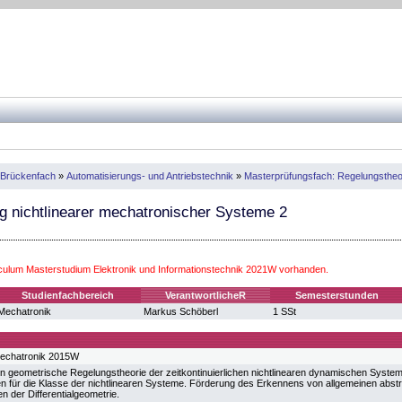
 Brückenfach
»
Automatisierungs- und Antriebstechnik
»
Masterprüfungsfach: Regelungstheo
 nichtlinearer mechatronischer Systeme 2
iculum Masterstudium Elektronik und Informationstechnik 2021W vorhanden.
Studienfachbereich
VerantwortlicheR
Semesterstunden
Mechatronik
Markus Schöberl
1 SSt
echatronik 2015W
geometrische Regelungstheorie der zeitkontinuierlichen nichtlinearen dynamischen Syste
 für die Klasse der nichtlinearen Systeme. Förderung des Erkennens von allgemeinen abst
n der Differentialgeometrie.