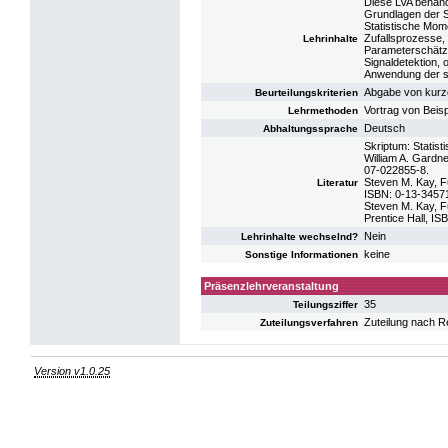
Diese LVA behand
Grundlagen der St
Statistische Mome
Zufallsprozesse,
Lehrinhalte
Parameterschätz
Signaldetektion, 
Anwendung der st
Abgabe von kurz
Beurteilungskriterien
Vortrag von Beis
Lehrmethoden
Deutsch
Abhaltungssprache
Skriptum: Statist
William A. Gardne
07-022855-8.
Steven M. Kay, Fu
Literatur
ISBN: 0-13-3457
Steven M. Kay, Fu
Prentice Hall, I
Nein
Lehrinhalte wechselnd?
keine
Sonstige Informationen
Präsenzlehrveranstaltung
35
Teilungsziffer
Zuteilung nach R
Zuteilungsverfahren
Version v1.0.25