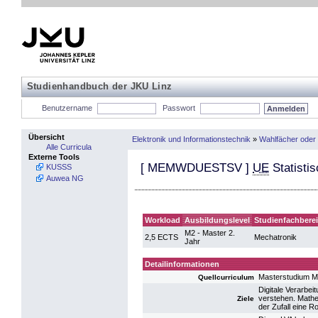
Studienhandbuch der JKU Linz
Benutzername
Passwort
Übersicht
Elektronik und Informationstechnik
»
Wahlfächer oder
Alle Curricula
Externe Tools
[
MEMWDUESTSV
]
UE
Statistis
KUSSS
Auwea NG
Workload
Ausbildungslevel
Studienfachbere
M2 - Master 2.
2,5 ECTS
Mechatronik
Jahr
Detailinformationen
Masterstudium M
Quellcurriculum
Digitale Verarbei
verstehen. Mathe
Ziele
der Zufall eine Rol