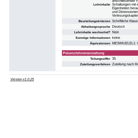
anschließender Pr
Schaltungen mit
Lehrinhalte
Eigenheiten hera
und Dimensionie
Vorlesungskapitel
Schriftliche Kla
Beurteilungskriterien
Deutsch
Abhaltungssprache
Nein
Lehrinhalte wechselnd?
keine
Sonstige Informationen
ME3WIUELEL1: UE
Äquivalenzen
Präsenzlehrveranstaltung
35
Teilungsziffer
Zuteilung nach R
Zuteilungsverfahren
Version v1.0.25