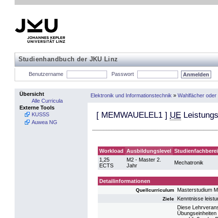
Studienhandbuch der JKU Linz
Benutzername
Passwort
Übersicht
Elektronik und Informationstechnik
»
Wahlfächer oder
Alle Curricula
Externe Tools
[
MEMWAUELEL1
]
UE
Leistungs
KUSSS
Auwea NG
Workload
Ausbildungslevel
Studienfachbere
1,25
M2 - Master 2.
Mechatronik
ECTS
Jahr
Detailinformationen
Masterstudium M
Quellcurriculum
Kenntnisse leist
Ziele
Diese Lehrverans
Übungseinheiten 