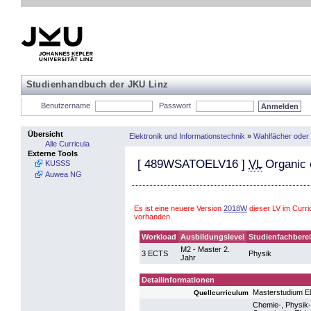
Studienhandbuch der JKU Linz
Benutzername
Passwort
Übersicht
Elektronik und Informationstechnik
»
Wahlfächer oder
Alle Curricula
Externe Tools
[
489WSATOELV16
]
VL
Organic 
KUSSS
Auwea NG
Es ist eine neuere Version
2018W
dieser LV im Curr
vorhanden.
Workload
Ausbildungslevel
Studienfachbere
M2 - Master 2.
3 ECTS
Physik
Jahr
Detailinformationen
Masterstudium El
Quellcurriculum
Chemie-, Physik- 