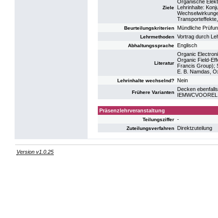
Organische Elekt
Lehrinhalte: Kon
Ziele
Wechselwirkungen
Transporteffekte
Mündliche Prüfu
Beurteilungskriterien
Vortrag durch Le
Lehrmethoden
Englisch
Abhaltungssprache
Organic Electroni
Organic Field-Ef
Literatur
Francis Group); S
E. B. Namdas, Ox
Nein
Lehrinhalte wechselnd?
Decken ebenfalls
Frühere Varianten
IEMWCVOOREL: V
Präsenzlehrveranstaltung
-
Teilungsziffer
Direktzuteilung
Zuteilungsverfahren
Version v1.0.25