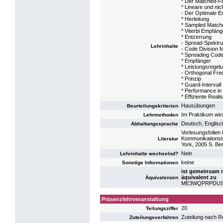
* Der Matched-Fi
* Lineare und nic
- Der Optimale 
* Herleitung
* Sampled Matche
* Viterbi Empfäng
* Entzerrung
- Spread-Spektr
Lehrinhalte
- Code Division 
* Spreading Cod
* Empfänger
* Leistungsregel
- Orthogonal Fre
* Prinzip
* Guard-Intervall
* Performance in
* Effiziente Rea
Hausübungen
Beurteilungskriterien
Im Praktikum wir
Lehrmethoden
Deutsch, Englisc
Abhaltungssprache
Vorlesungsfolien 
Kommunikationste
Literatur
York, 2005 S. Ben
Nein
Lehrinhalte wechselnd?
keine
Sonstige Informationen
ist gemeinsam 
äquivalent zu
Äquivalenzen
ME3WQPRPDUS: P
Präsenzlehrveranstaltung
20
Teilungsziffer
Zuteilung nach R
Zuteilungsverfahren