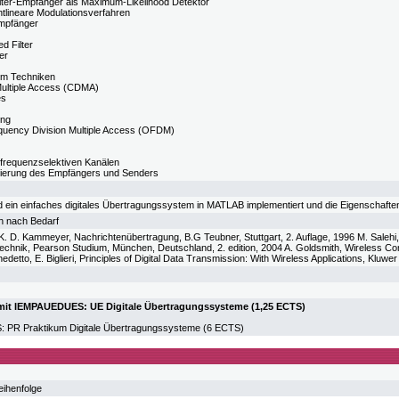
lter-Empfänger als Maximum-Likelihood Detektor
htlineare Modulationsverfahren
Empfänger
d Filter
er
um Techniken
Multiple Access (CDMA)
es
ung
quency Division Multiple Access (OFDM)
 frequenzselektiven Kanälen
lisierung des Empfängers und Senders
d ein einfaches digitales Übertragungssystem in MATLAB implementiert und die Eigenschafte
h nach Bedarf
K. D. Kammeyer, Nachrichtenübertragung, B.G Teubner, Stuttgart, 2. Auflage, 1996 M. Salehi
chnik, Pearson Studium, München, Deutschland, 2. edition, 2004 A. Goldsmith, Wireless C
edetto, E. Biglieri, Principles of Digital Data Transmission: With Wireless Applications, Klu
mit IEMPAUEDUES: UE Digitale Übertragungssysteme (1,25 ECTS)
R Praktikum Digitale Übertragungssysteme (6 ECTS)
eihenfolge