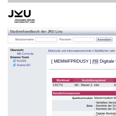
Studienhandbuch der JKU Linz
Benutzername
Passwort
Übersicht
Elektronik und Informationstechnik
»
Wahlfächer oder
Alle Curricula
Externe Tools
[
MEMWFPRDUSY
]
PR
Digitale
KUSSS
Auwea NG
Workload
Ausbildungslevel
3 ECTS
M2 - Master 2. Jahr
M
Detailinformationen
Masterstudium M
Quellcurriculum
- Vertieftes Vers
- Kenntnis der 
Ziele
- Kenntnis der 
- Digitale Modula