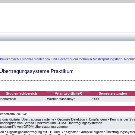
 Brückenfach
»
Nachrichtentechnik und Hochfrequenztechnik
»
Masterprüfungsfach: Nachri
 Übertragungssysteme Praktikum
Studienfachbereich
VerantwortlicheR
Semesterstunden
echatronik
Werner Haselmayr
2 SSt
echatronik 2015W
tändnis digitaler Übertragungssysteme - Optimale Detektion in Empfängern - Kenntnis der Str
Grundbegriffe von Spread-Spektrum und CDMA-Übertragungssystemen
Grundbegriffe von OFDM-Übertragungssystemen
tion * Digitalsignalübertragung mit TP- und BP-Signalen * Analyse digitaler Übertragungssys