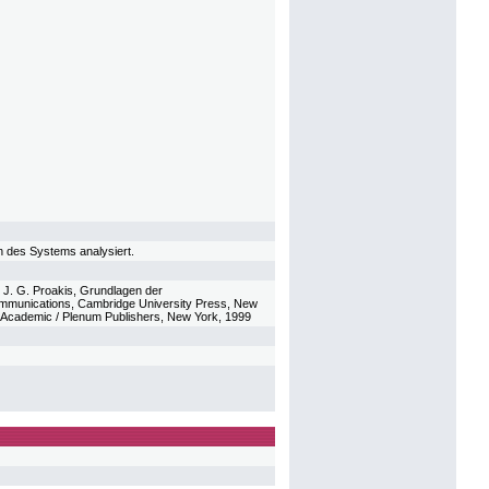
n des Systems analysiert.
, J. G. Proakis, Grundlagen der
ommunications, Cambridge University Press, New
wer Academic / Plenum Publishers, New York, 1999