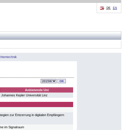
DE
EN
chtentechnik
Anbietende Uni
Johannes Kepler Universität Linz
ategien zur Entzerrung in digitalen Empfängern
teme im Signalraum