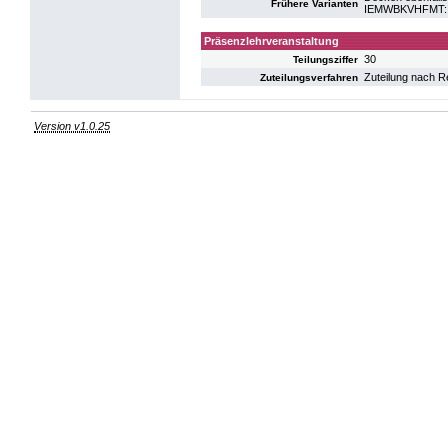
Frühere Varianten
IEMWBKVHFMT: K
Präsenzlehrveranstaltung
30
Teilungsziffer
Zuteilung nach R
Zuteilungsverfahren
Version v1.0.25