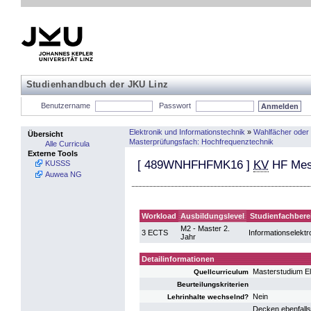
Studienhandbuch der JKU Linz
Benutzername
Passwort
Elektronik und Informationstechnik
»
Wahlfächer oder
Übersicht
Masterprüfungsfach: Hochfrequenztechnik
Alle Curricula
Externe Tools
[
489WNHFHFMK16
]
KV
HF Mes
KUSSS
Auwea NG
Workload
Ausbildungslevel
Studienfachbere
M2 - Master 2.
3 ECTS
Informationselektr
Jahr
Detailinformationen
Masterstudium El
Quellcurriculum
Beurteilungskriterien
Nein
Lehrinhalte wechselnd?
Decken ebenfalls