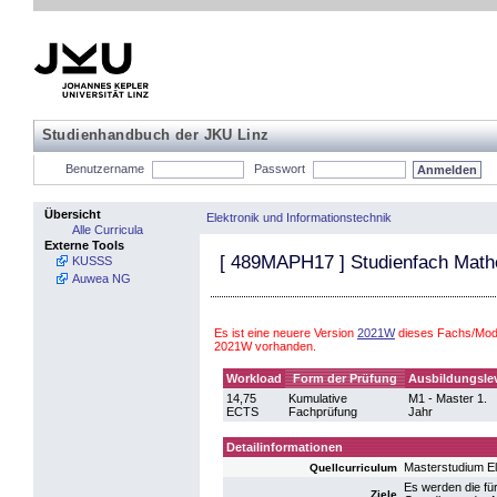
Studienhandbuch der JKU Linz
Benutzername
Passwort
Übersicht
Elektronik und Informationstechnik
Alle Curricula
Externe Tools
[
489MAPH17
] Studienfach Math
KUSSS
Auwea NG
Es ist eine neuere Version
2021W
dieses Fachs/Modu
2021W vorhanden.
Workload
Form der Prüfung
Ausbildungsle
14,75
Kumulative
M1 - Master 1.
ECTS
Fachprüfung
Jahr
Detailinformationen
Masterstudium El
Quellcurriculum
Es werden die für
Ziele