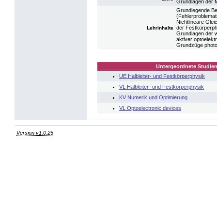
Grundlagen der Ma
Grundlegende Be
(Fehlerproblemati
Nichtlineare Gle
der Festkörperph
Lehrinhalte
Grundlagen der w
aktiver optoelekt
Grundzüge photon
Untergeordnete Studien
UE Halbleiter- und Festkörperphysik
VL Halbleiter- und Festkörperphysik
KV Numerik und Optimierung
VL Optoelectronic devices
Version v1.0.25