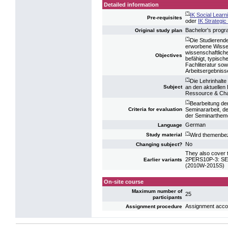
Detailed information
(*)
IK Social Lear
Pre-requisites
oder
IK Strateg
Bachelor's prog
Original study plan
(*)
Die Studieren
erworbene Wissen
wissenschaftlich
Objectives
befähigt, typisch
Fachliteratur so
Arbeitsergebnisse
(*)
Die Lehrinhalte
an den aktuellen
Subject
Ressource & Ch
(*)
Bearbeitung der
Seminararbeit, de
Criteria for evaluation
der Seminarthem
German
Language
(*)
Wird themenbez
Study material
No
Changing subject?
They also cover t
2PERS10P-3: SE
Earlier variants
(2010W-2015S)
On-site course
Maximum number of
25
participants
Assignment accord
Assignment procedure