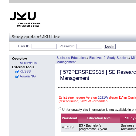
Study guide of JKU Linz
User ID
Password
Business Education
»
Electives 2. Study Section
»
Min
Overview
Management
All curricula
External tools
[
572PERSRESS15
]
SE
Researc
KUSSS
Auwea NG
Management
Es ist eine neuere Version
2021W
dieser LV im Curr
(discontinued) 2021W vorhanden.
(*)
Unfortunately this information is not available in en
Workload
Education level
Study 
B3 - Bachelor's
Business
4 ECTS
programme 3. year
Administra