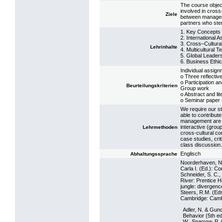
The course objec
involved in cross
Ziele
between managers
partners who stem
1. Key Concepts
2. International 
3. Cross–Cultura
Lehrinhalte
4. Multicultural 
5. Global Leaders
6. Business Ethi
Individual assign
o Three reflectiv
o Participation a
Beurteilungskriterien
Group work
o Abstract and lit
o Seminar paper 
We require our stu
able to contribute
management are b
interactive (grou
Lehrmethoden
cross-cultural co
case studies, crit
class discussion.
Englisch
Abhaltungssprache
Noorderhaven, N.
Carla I. (Ed.): C
Schneider, S. C.
River: Prentice H
jungle: divergenc
Steers, R.M. (Ed
Cambridge: Cambr
Adler, N. & Gund
Behavior (5th e
W., Sparrow, P.