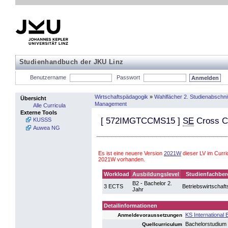
Studienhandbuch der JKU Linz
Benutzername
Passwort
Wirtschaftspädagogik
»
Wahlfächer 2. Studienabschnit
Übersicht
Management
Alle Curricula
Externe Tools
[
572IMGTCCMS15
]
SE
Cross C
KUSSS
Auwea NG
Es ist eine neuere Version
2021W
dieser LV im Curr
2021W vorhanden.
Workload
Ausbildungslevel
Studienfachber
B2 - Bachelor 2.
3 ECTS
Betriebswirtschaft
Jahr
Detailinformationen
KS International
Anmeldevoraussetzungen
Bachelorstudium
Quellcurriculum