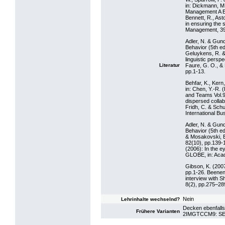
in: Dickmann, M
Management A Eu
Bennett, R., Asto
in ensuring the
Management, 39 
Adler, N. & Gund
Behavior (5th e
Geluykens, R. & 
linguistic persp
Literatur
Faure, G. O., & 
pp.1-13.
Behfar, K., Kern
in: Chen, Y.-R.
and Teams Vol.9
dispersed collab
Fridh, C. & Schu
International Bu
Adler, N. & Gund
Behavior (5th e
& Mosakovski, E.
82(10), pp.139-
(2006): In the e
GLOBE, in: Acad
Gibson, K. (200
pp.1-26. Beenen,
interview with 
8(2), pp.275–28
Nein
Lehrinhalte wechselnd?
Decken ebenfalls
Frühere Varianten
2IMGTCCM9: SE 