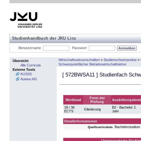
Studienhandbuch der JKU Linz
Benutzername
Passwort
Wirtschaftswissenschaften
»
Studienschwerpunkte
»
Übersicht
Schwerpunktfächer Betriebswirtschaftslehre
Alle Curricula
Externe Tools
[
572BWSA11
] Studienfach Schw
KUSSS
Auwea NG
Form der
Workload
Ausbildungslevel
Prüfung
18 / 36
B2 - Bachelor 2.
Gliederung
ECTS
Jahr
Detailinformationen
Bachelorstudium
Quellcurriculum
Untergeordnete Studien