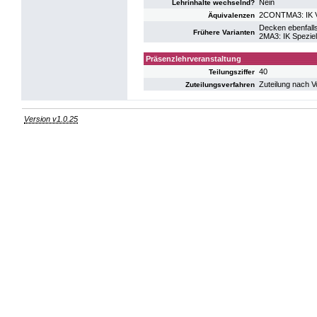
Nein
Lehrinhalte wechselnd?
2CONTMA3: IK Ve
Äquivalenzen
Decken ebenfalls
Frühere Varianten
2MA3: IK Spezie
Präsenzlehrveranstaltung
40
Teilungsziffer
Zuteilung nach V
Zuteilungsverfahren
Version v1.0.25