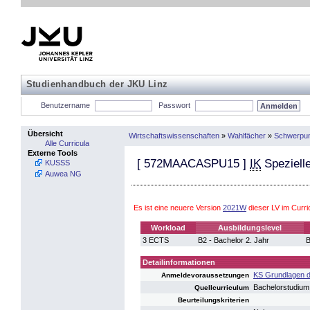
Studienhandbuch der JKU Linz
Benutzername
Passwort
Übersicht
Wirtschaftswissenschaften
»
Wahlfächer
»
Schwerpun
Alle Curricula
Externe Tools
[
572MAACASPU15
]
IK
Speziell
KUSSS
Auwea NG
Es ist eine neuere Version
2021W
dieser LV im Curr
Workload
Ausbildungslevel
3 ECTS
B2 - Bachelor 2. Jahr
B
Detailinformationen
KS Grundlagen 
Anmeldevoraussetzungen
Bachelorstudium
Quellcurriculum
Beurteilungskriterien