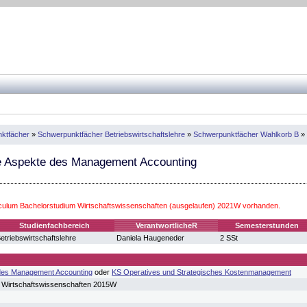
ktfächer
»
Schwerpunktfächer Betriebswirtschaftslehre
»
Schwerpunktfächer Wahlkorb B
»
e Aspekte des Management Accounting
iculum Bachelorstudium Wirtschaftswissenschaften (ausgelaufen) 2021W vorhanden.
Studienfachbereich
VerantwortlicheR
Semesterstunden
etriebswirtschaftslehre
Daniela Haugeneder
2 SSt
des Management Accounting
oder
KS Operatives und Strategisches Kostenmanagement
 Wirtschaftswissenschaften 2015W