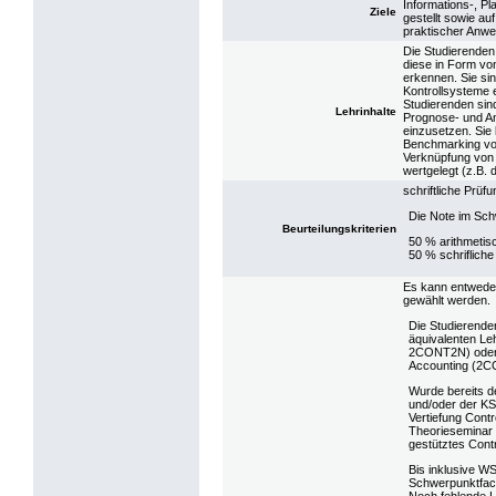
Informations-, Pl
Ziele
gestellt sowie au
praktischer Anwe
Die Studierenden
diese in Form vo
erkennen. Sie sin
Kontrollsysteme 
Studierenden sin
Lehrinhalte
Prognose- und An
einzusetzen. Sie 
Benchmarking vor
Verknüpfung von 
wertgelegt (z.B. 
schriftliche Prü
Die Note im Sch
Beurteilungskriterien
50 % arithmetis
50 % schriflich
Es kann entwede
gewählt werden.
Die Studierend
äquivalenten Le
2CONT2N) oder 
Accounting (2C
Wurde bereits d
und/oder der K
Vertiefung Cont
Theorieseminar 
gestütztes Contro
Bis inklusive W
Schwerpunktfach