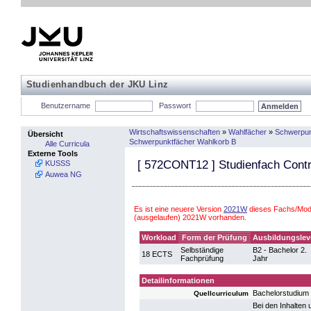
Studienhandbuch der JKU Linz
Benutzername
Passwort
Wirtschaftswissenschaften
»
Wahlfächer
»
Schwerpun
Übersicht
Schwerpunktfächer Wahlkorb B
Alle Curricula
Externe Tools
[
572CONT12
] Studienfach Contr
KUSSS
Auwea NG
Es ist eine neuere Version
2021W
dieses Fachs/Modu
(ausgelaufen) 2021W vorhanden.
Workload
Form der Prüfung
Ausbildungslev
Selbständige
B2 - Bachelor 2.
18 ECTS
Fachprüfung
Jahr
Detailinformationen
Bachelorstudium
Quellcurriculum
Bei den Inhalten 