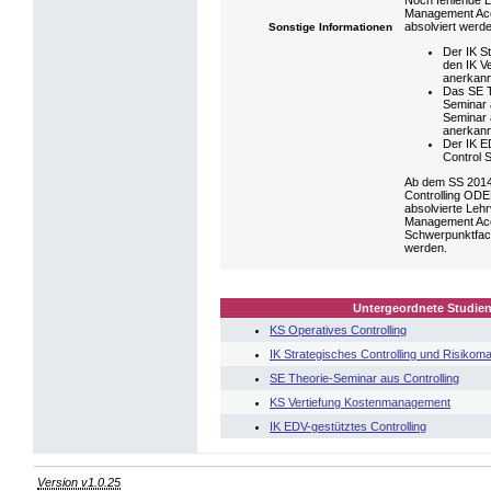
Noch fehlende L
Management Acco
absolviert werd
Sonstige Informationen
Der IK S
den IK V
anerkann
Das SE T
Seminar 
Seminar 
anerkann
Der IK E
Control 
Ab dem SS 2014
Controlling OD
absolvierte Leh
Management Acco
Schwerpunktfac
werden.
Untergeordnete Studien
KS Operatives Controlling
IK Strategisches Controlling und Risiko
SE Theorie-Seminar aus Controlling
KS Vertiefung Kostenmanagement
IK EDV-gestütztes Controlling
Version v1.0.25