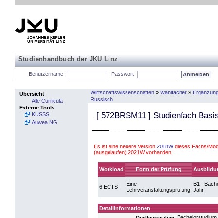
Studienhandbuch der JKU Linz
Benutzername
Passwort
Wirtschaftswissenschaften
»
Wahlfächer
»
Ergänzung
Übersicht
Russisch
Alle Curricula
Externe Tools
[
572BRSM11
] Studienfach Basi
KUSSS
Auwea NG
Es ist eine neuere Version
2018W
dieses Fachs/Modu
(ausgelaufen) 2021W vorhanden.
Workload
Form der Prüfung
Ausbildu
Eine
B1 - Bache
6 ECTS
Lehrveranstaltungsprüfung
Jahr
Detailinformationen
Bachelorstudium
Quellcurriculum