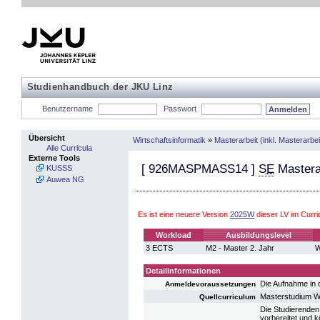
Studienhandbuch der JKU Linz
Benutzername
Passwort
Übersicht
Wirtschaftsinformatik
»
Masterarbeit (inkl. Masterarb
Alle Curricula
Externe Tools
[
926MASPMASS14
]
SE
Mastera
KUSSS
Auwea NG
Es ist eine neuere Version
2025W
dieser LV im Curr
Workload
Ausbildungslevel
3 ECTS
M2 - Master 2. Jahr
W
Detailinformationen
Die Aufnahme in 
Anmeldevoraussetzungen
Masterstudium Wi
Quellcurriculum
Die Studierenden
vorbereitet und k