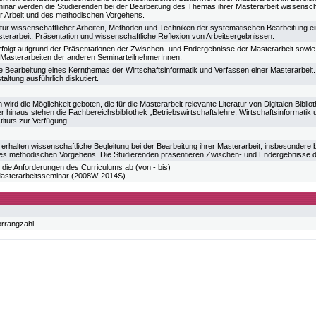
inar werden die Studierenden bei der Bearbeitung des Themas ihrer Masterarbeit wissenschaft
er Arbeit und des methodischen Vorgehens.
tur wissenschaftlicher Arbeiten, Methoden und Techniken der systematischen Bearbeitung ein
terarbeit, Präsentation und wissenschaftliche Reflexion von Arbeitsergebnissen.
erfolgt aufgrund der Präsentationen der Zwischen- und Endergebnisse der Masterarbeit sowie 
 Masterarbeiten der anderen SeminarteilnehmerInnen.
e Bearbeitung eines Kernthemas der Wirtschaftsinformatik und Verfassen einer Masterarbeit.
altung ausführlich diskutiert.
wird die Möglichkeit geboten, die für die Masterarbeit relevante Literatur von Digitalen Bibl
r hinaus stehen die Fachbereichsbibliothek „Betriebswirtschaftslehre, Wirtschaftsinformati
tituts zur Verfügung.
erhalten wissenschaftliche Begleitung bei der Bearbeitung ihrer Masterarbeit, insbesondere b
es methodischen Vorgehens. Die Studierenden präsentieren Zwischen- und Endergebnisse d
 die Anforderungen des Curriculums ab (von - bis)
sterarbeitsseminar (2008W-2014S)
orrangzahl