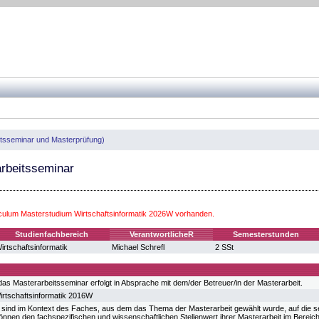
eitsseminar und Masterprüfung)
rbeitsseminar
iculum Masterstudium Wirtschaftsinformatik 2026W vorhanden.
Studienfachbereich
VerantwortlicheR
Semesterstunden
irtschaftsinformatik
Michael Schrefl
2 SSt
das Masterarbeitsseminar erfolgt in Absprache mit dem/der Betreuer/in der Masterarbeit.
rtschaftsinformatik 2016W
 sind im Kontext des Faches, aus dem das Thema der Masterarbeit gewählt wurde, auf die se
önnen den fachspezifischen und wissenschaftlichen Stellenwert ihrer Masterarbeit im Bereich 