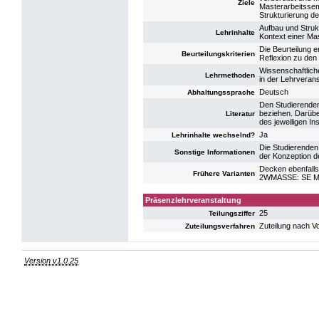
Ziele
Masterarbeitssem
Strukturierung d
Aufbau und Struk
Lehrinhalte
Kontext einer Mas
Die Beurteilung 
Beurteilungskriterien
Reflexion zu den
Wissenschaftlich
Lehrmethoden
in der Lehrveranst
Deutsch
Abhaltungssprache
Den Studierenden 
beziehen. Darübe
Literatur
des jeweiligen Ins
Ja
Lehrinhalte wechselnd?
Die Studierenden 
Sonstige Informationen
der Konzeption d
Decken ebenfalls
Frühere Varianten
2WMASSE: SE Ma
Präsenzlehrveranstaltung
25
Teilungsziffer
Zuteilung nach V
Zuteilungsverfahren
Version v1.0.25