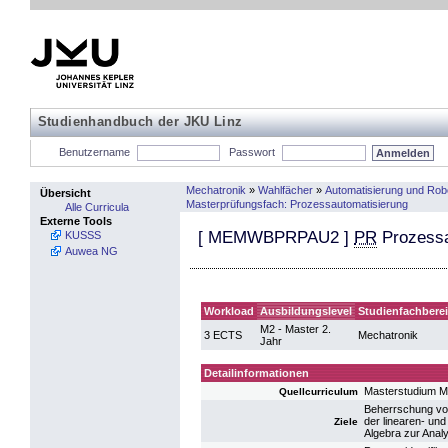
Studienhandbuch der JKU Linz
Benutzername
Passwort
Mechatronik
»
Wahlfächer
»
Automatisierung und Rob
Übersicht
Masterprüfungsfach: Prozessautomatisierung
Alle Curricula
Externe Tools
[
MEMWBPRPAU2
]
PR
Prozessa
KUSSS
Auwea NG
Workload
Ausbildungslevel
Studienfachbere
M2 - Master 2.
3 ECTS
Mechatronik
Jahr
Detailinformationen
Masterstudium M
Quellcurriculum
Beherrschung von
der linearen- un
Ziele
Algebra zur Ana