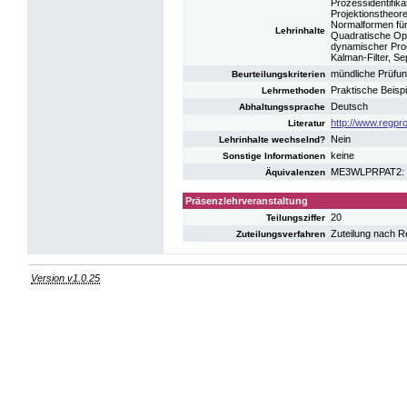
Prozessidentifik
Projektionstheor
Normalformen für
Lehrinhalte
Quadratische Op
dynamischer Pro
Kalman-Filter, S
mündliche Prüfu
Beurteilungskriterien
Praktische Beisp
Lehrmethoden
Deutsch
Abhaltungssprache
http://www.regpro
Literatur
Nein
Lehrinhalte wechselnd?
keine
Sonstige Informationen
ME3WLPRPAT2: PR
Äquivalenzen
Präsenzlehrveranstaltung
20
Teilungsziffer
Zuteilung nach R
Zuteilungsverfahren
Version v1.0.25