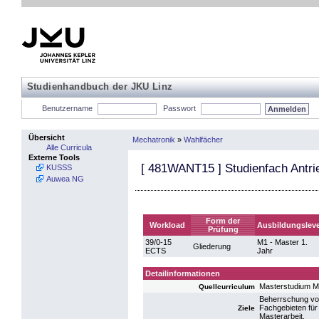
Studienhandbuch der JKU Linz
Benutzername
Passwort
Übersicht
Mechatronik
»
Wahlfächer
Alle Curricula
Externe Tools
[
481WANT15
] Studienfach Antri
KUSSS
Auwea NG
Form der
Workload
Ausbildungsleve
Prüfung
39/0-15
M1 - Master 1.
Gliederung
ECTS
Jahr
Detailinformationen
Masterstudium M
Quellcurriculum
Beherrschung vo
Fachgebieten für 
Ziele
Masterarbeit.