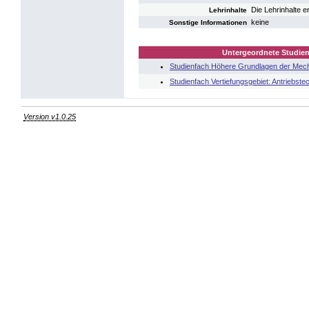
Die Lehrinhalte 
Lehrinhalte
keine
Sonstige Informationen
Untergeordnete Studien
Studienfach Höhere Grundlagen der Mecha
Studienfach Vertiefungsgebiet: Antriebste
Version v1.0.25