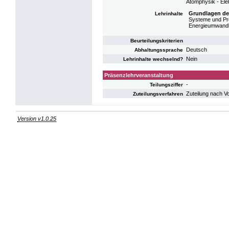
Atomphysik - Ele
Grundlagen d
Lehrinhalte
Systeme und Pr
Energieumwandl
Beurteilungskriterien
Deutsch
Abhaltungssprache
Nein
Lehrinhalte wechselnd?
Präsenzlehrveranstaltung
-
Teilungsziffer
Zuteilung nach V
Zuteilungsverfahren
Version v1.0.25