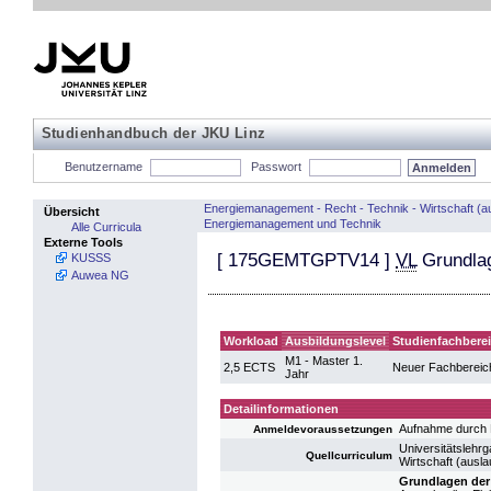
Studienhandbuch der JKU Linz
Benutzername
Passwort
Energiemanagement - Recht - Technik - Wirtschaft (a
Übersicht
Energiemanagement und Technik
Alle Curricula
Externe Tools
[
175GEMTGPTV14
]
VL
Grundlag
KUSSS
Auwea NG
Workload
Ausbildungslevel
Studienfachbere
M1 - Master 1.
2,5 ECTS
Neuer Fachbereic
Jahr
Detailinformationen
Aufnahme durch 
Anmeldevoraussetzungen
Universitätslehr
Quellcurriculum
Wirtschaft (ausl
Grundlagen der