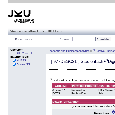
Studienhandbuch der JKU Linz
Benutzername
Passwort
Übersicht
(*)
Economic and Business Analytics
»
Elective Subjec
Alle Curricula
Externe Tools
(*)
KUSSS
[
977DESC21
] Studienfach
Dig
Auwea NG
(*)
Leider ist diese Information in Deutsch nicht verfü
Workload
Form der Prüfung
Ausbildungs
0 / min. 10
Kumulative
M1 - Master 
ECTS
Fachprüfung
Jahr
Detailinformationen
Masterstudium E
Quellcurriculum
Kompetenzen