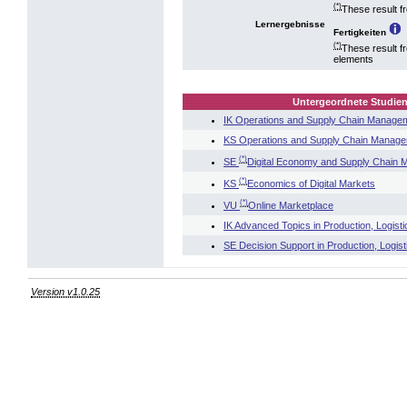
(*)
These result f
Lernergebnisse
Fertigkeiten
(*)
These result f
elements
Untergeordnete Studien
IK Operations and Supply Chain Manage
KS Operations and Supply Chain Manag
(*)
SE
Digital Economy and Supply Chain
(*)
KS
Economics of Digital Markets
(*)
VU
Online Marketplace
IK Advanced Topics in Production, Logis
SE Decision Support in Production, Logi
Version v1.0.25