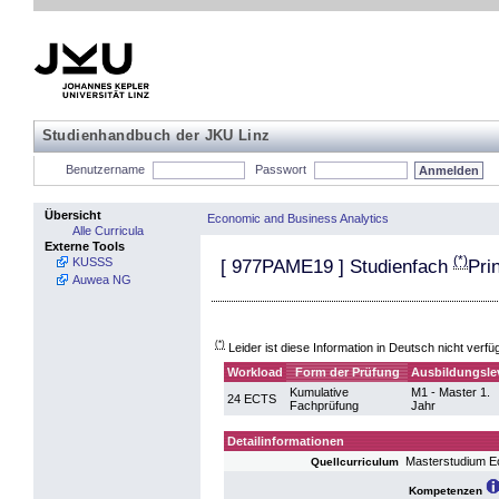
Studienhandbuch der JKU Linz
Benutzername
Passwort
Übersicht
Economic and Business Analytics
Alle Curricula
Externe Tools
(*)
KUSSS
[
977PAME19
] Studienfach
Pri
Auwea NG
(*)
Leider ist diese Information in Deutsch nicht verfü
Workload
Form der Prüfung
Ausbildungsle
Kumulative
M1 - Master 1.
24 ECTS
Fachprüfung
Jahr
Detailinformationen
Masterstudium E
Quellcurriculum
Kompetenzen