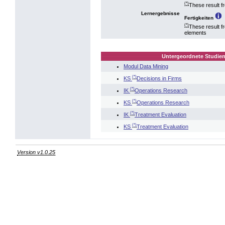
(*)
These result f
Lernergebnisse
Fertigkeiten
(*)
These result f
elements
Untergeordnete Studien
Modul Data Mining
(*)
KS
Decisions in Firms
(*)
IK
Operations Research
(*)
KS
Operations Research
(*)
IK
Treatment Evaluation
(*)
KS
Treatment Evaluation
Version v1.0.25